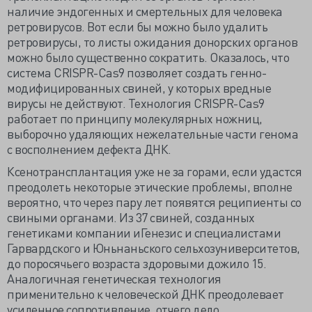
наличие эндогенных и смертельных для человека
ретровирусов. Вот если бы можно было удалить
ретровирусы, то листы ожидания донорских органов
можно было существенно сократить. Оказалось, что
система CRISPR-Cas9 позволяет создать генно-
модифицированных свиней, у которых вредные
вирусы не действуют. Технология CRISPR-Cas9
работает по принципу молекулярных ножниц,
выборочно удаляющих нежелательные части генома
с восполнением дефекта ДНК.
Ксенотрансплантация уже не за горами, если удастся
преодолеть некоторые этические проблемы, вполне
вероятно, что через пару лет появятся реципиенты со
свиными органами. Из 37 свиней, созданных
генетиками компании иГенезис и специалистами
Гарвардского и Юньнаньского сельхозуниверситетов,
до поросячьего возраста здоровыми дожило 15.
Аналогичная генетическая технология
применительно к человеческой ДНК преодолевает
усиленное сопротивление, отчего дело