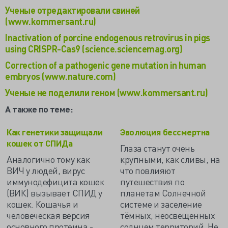
Ученые отредактировали свиней
(www.kommersant.ru)
Inactivation of porcine endogenous retrovirus in pigs
using CRISPR-Cas9 (science.sciencemag.org)
Correction of a pathogenic gene mutation in human
embryos (www.nature.com)
Ученые не поделили геном (www.kommersant.ru)
А также по теме:
Как генетики защищали
Эволюция бессмертна
кошек от СПИДа
Глаза станут очень
Аналогично тому как
крупными, как сливы, на
ВИЧ у людей, вирус
что повлияют
иммунодефицита кошек
путешествия по
(ВИК) вызывает СПИД у
планетам Солнечной
кошек. Кошачья и
системе и заселение
человеческая версия
тёмных, неосвещенных
основного протеина -
солнцем территорий. Не