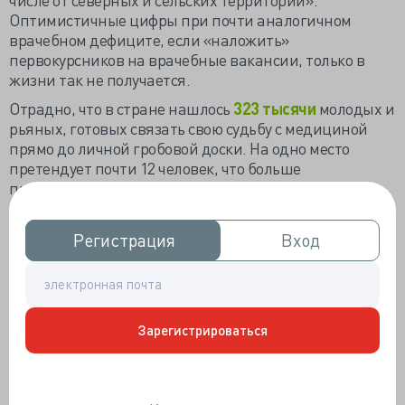
Оптимистичные цифры при почти аналогичном
врачебном дефиците, если «наложить»
первокурсников на врачебные вакансии, только в
жизни так не получается.
Отрадно, что в стране нашлось
323 тысячи
молодых и
рьяных, готовых связать свою судьбу с медициной
прямо до личной гробовой доски. На одно место
претендует почти 12 человек, что больше
прошлогоднего на 14%. Особо целеустремлённым с
достоинствами найдётся бюджетное место из
предназначенных 8 тысяч, остальное разберут
Регистрация
Регистрация
Вход
Вход
целевики, если, конечно, получится. В прошлые годы
с популяцией целевиков не сильно задалось - не
хотят молодые закабалять себя не в лучших ЛПУ
страны и не ищут путёвок на обучение.
Зарегистрироваться
Из 120 тысяч претендующих на гордое звание
«лечебника» или 75 тысяч желающих работать с
детьми какие-то несколько тысяч с 260 баллами ЕГЭ
попадут в студенты, остальные несолоно хлебавши