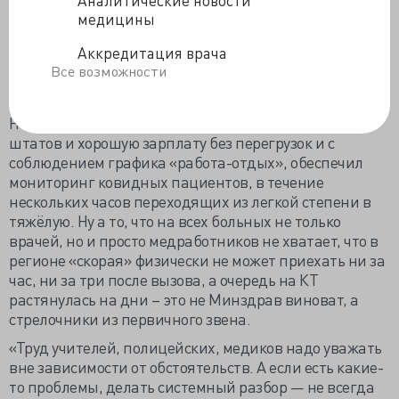
присвоили функции злобных менторов, их к этому не
медицины
вынуждали, упаси бог. А ещё всем докторам
Аккредитация врача
нравится, когда их унижают начальники, пациенты,
Все возможности
родичи больных, журналисты и все-все. Любят врачи,
когда им указывают, как надо лечить.
Наоборот, Минздрав дал врачам всё: достаточность
штатов и хорошую зарплату без перегрузок и с
соблюдением графика «работа-отдых», обеспечил
мониторинг ковидных пациентов, в течение
нескольких часов переходящих из легкой степени в
тяжёлую. Ну а то, что на всех больных не только
врачей, но и просто медработников не хватает, что в
регионе «скорая» физически не может приехать ни за
час, ни за три после вызова, а очередь на КТ
растянулась на дни – это не Минздрав виноват, а
стрелочники из первичного звена.
«Труд учителей, полицейских, медиков надо уважать
вне зависимости от обстоятельств. А если есть какие-
то проблемы, делать системный разбор — не всегда