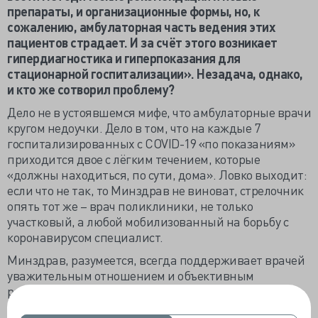
препараты, и организационные формы, но, к
сожалению, амбулаторная часть ведения этих
пациентов страдает. И за счёт этого возникает
гипердиагностика и гиперпоказания для
стационарной госпитализации». Незадача, однако,
и кто же сотворил проблему?
Дело не в устоявшемся мифе, что амбулаторные врачи
кругом недоучки. Дело в том, что на каждые 7
госпитализированных с COVID-19 «по показаниям»
приходится двое с лёгким течением, которые
«должны находиться, по сути, дома». Ловко выходит:
если что не так, то Минздрав не виноват, стрелочник
опять тот же – врач поликлиники, не только
участковый, а любой мобилизованный на борьбу с
коронавирусом специалист.
Минздрав, разумеется, всегда поддерживает врачей
уважительным отношением и объективным
рассмотрением проблем взаимоотношений
пациентов и докторов, никогда не считает жалобу