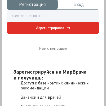
критерием качественности диагностики и лечения,
Регистрация
Регистрация
Вход
Вход
не стимулирует пациентов к написанию жалоб
«горячими линиями» и опросами. Ни разу Минздрав
обвиняемого родственниками больного доктора не
гнобил за «неадекватную порядку» медпомощь, не
величал «неквалифицированным».
Зарегистрироваться
Ни с чего в докторе расти страху, незачем ему
перестраховываться, потому что Минздрав всегда
защитит врача от несправедливости. «Отношение к
Или с помощью
медикам в государственной медицине как к
невольникам существует в нашей стране поголовно и
везде, и воспитывается уже несколько десятилетий.
Например, системой оплаты труда», - кажется
Зарегистрируйся на МирВрача
благотворителю из пациентов Ольге Гольдман.
и получишь:
Другой «глубоко» пациент - президент Лиги
Доступ к базе кратких клинических
пациентов Александр Саверский уверен, что
рекомендаций
«медицина становится частью репрессивной системы
подавления, слежения, у врачей появляются
Вакансии для врачей
жандармские функции, которые были свойственны
только советской психиатрии». Доктора сами себе
Аналитические новости