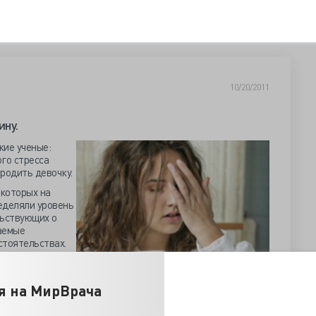
10/20/2011
ну.
кие ученые:
го стресса
родить девочку.
 которых на
еделяли уровень
льствующих о
аемые
стоятельствах.
 его участниц
. Исследователи
я на МирВрача
ку при стрессе
 вот учли ли
 определяет