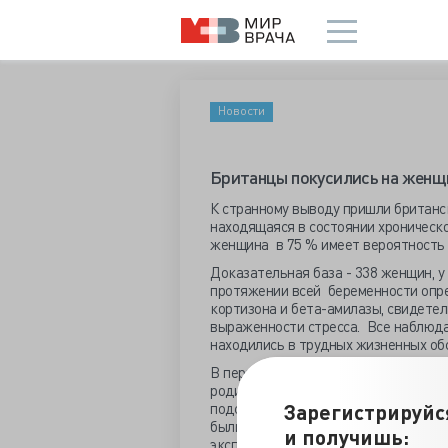
Новости
Британцы покусились на женщи
К странному выводу пришли британс
находящаяся в состоянии хроническо
женщина в 75 % имеет вероятность 
Доказательная база - 338 женщин, у
протяжении всей беременности опр
кортизона и бета-амилазы, свидете
выраженности стресса. Все наблюд
находились в трудных жизненных об
В период проведения эксперимента у
родилось 58 мальчиков и 78 девочек
Зарегистрируйс
подсчитали, что шансы родить девоч
были на 75% больше, чем мальчика. А
и получишь:
экспериментаторы, что пол ребенка