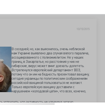
10/15/2015
В соседней, но, как выяснилось, очень неблизкой
нам Украине выявлено два случая вялого паралича,
ассоциированного с полиомиелитом. Не у наших
границ, в Закарпатье, но расстояния у них не
сибирские, вирус может вмиг доехать-долететь.
Встрепенулся европейский департамент ВОЗ,
потому что он им на бедность презентовал вакцину,
сегодня украинцы по политическим соображениям
российской вакциной пользоваться не желают.
Только европейскую вакцину доставили с
нарушением «холодовой цепи», что всех, конечно,
 успокоить, что активность не утрачена, можно