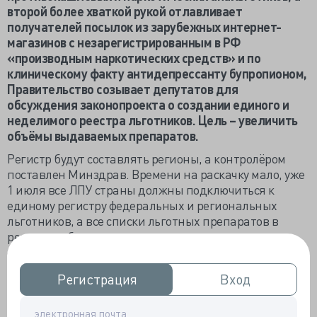
второй более хваткой рукой отлавливает
получателей посылок из зарубежных интернет-
магазинов с незарегистрированным в РФ
«производным наркотических средств» и по
клиническому факту антидепрессанту бупропионом,
Правительство созывает депутатов для
обсуждения законопроекта о создании единого и
неделимого реестра льготников. Цель – увеличить
объёмы выдаваемых препаратов.
Регистр будут составлять регионы, а контролёром
поставлен Минздрав. Времени на раскачку мало, уже
1 июля все ЛПУ страны должны подключиться к
единому регистру федеральных и региональных
льготников, а все списки льготных препаратов в
регионах обязаны соответствовать эталону –
федеральному списку ЖНВЛП из 758 наименований.
Действующий список программы обеспечения
Регистрация
Регистрация
Вход
Вход
необходимыми лекарственными средствами почти
вдвое короче – 406 МНН, из коих 100 назначаются
только КЭК.