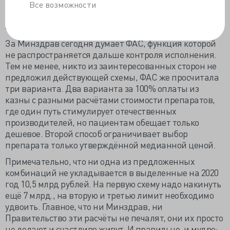
для переживших сердечно-сосудистое событие, начав
Все возможности
с пилотников без какого-либо понимания конкретной
сути страхования.
За Минздрав сегодня думает ФАС, функция которой
не распространяется дальше контроля исполнения.
Тем не менее, никто из заинтересованных сторон не
предложил действующей схемы, ФАС же просчитала
три варианта. Два варианта за 100% оплаты из
казны с разными расчётами стоимости препаратов,
где один путь стимулирует отечественных
производителей, но пациентам обещает только
дешевое. Второй способ ограничивает выбор
препарата только утверждённой медианной ценой.
Примечательно, что ни одна из предложенных
комбинаций не укладывается в выделенные на 2020
год 10,5 млрд рублей. На первую схему надо накинуть
ещё 7 млрд., на вторую и третью лимит необходимо
удвоить. Главное, что ни Минздрав, ни
Правительство эти расчёты не печалят, они их просто
не делают и счастливо живут. И правильно, и мудро: