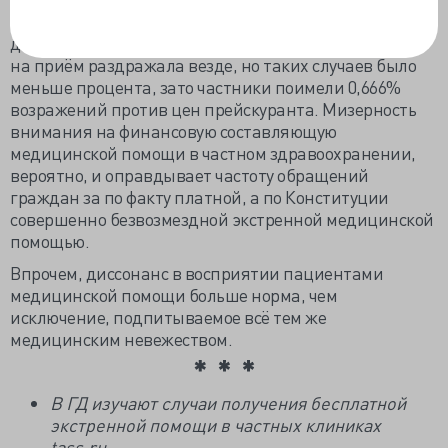
нашлось – только 12% восторгов, государственные
доктора получили махонький, но бан в 1,3%. Очередь
на приём раздражала везде, но таких случаев было
меньше процента, зато частники поимели 0,666%
возражений против цен прейскуранта. Мизерность
внимания на финансовую составляющую
медицинской помощи в частном здравоохранении,
вероятно, и оправдывает частоту обращений
граждан за по факту платной, а по Конституции
совершенно безвозмездной экстренной медицинской
помощью.
Впрочем, диссонанс в восприятии пациентами
медицинской помощи больше норма, чем
исключение, подпитываемое всё тем же
медицинским невежеством.
В ГД изучают случаи получения бесплатной
экстренной помощи в частных клиниках
tass.ru