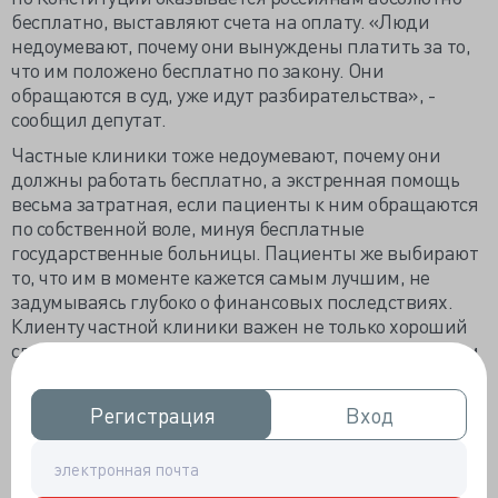
бесплатно, выставляют счета на оплату. «Люди
недоумевают, почему они вынуждены платить за то,
что им положено бесплатно по закону. Они
обращаются в суд, уже идут разбирательства», -
сообщил депутат.
Частные клиники тоже недоумевают, почему они
должны работать бесплатно, а экстренная помощь
весьма затратная, если пациенты к ним обращаются
по собственной воле, минуя бесплатные
государственные больницы. Пациенты же выбирают
то, что им в моменте кажется самым лучшим, не
задумываясь глубоко о финансовых последствиях.
Клиенту частной клиники важен не только хороший
специалист, но и репутация учреждения – синергизм
персонального с институциональным, и особенно
настоятельно это потребно в беде.
Регистрация
Регистрация
Вход
Вход
Как выяснил опрос полутора тысяч половозрелых
россиян, в частные клиники на первичный прём 63%
привлекают бесплатные «подарочные» услуги. На