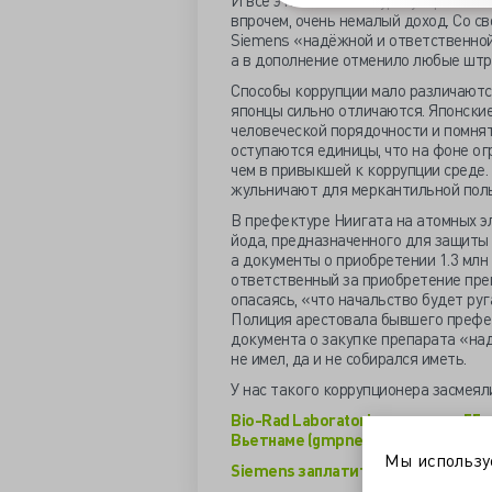
И всё это в обмен на урегулировани
впрочем, очень немалый доход. Со с
Siemens «надёжной и ответственной
а в дополнение отменило любые шт
Способы коррупции мало различаются
японцы сильно отличаются. Японски
человеческой порядочности и помнят
оступаются единицы, что на фоне ог
чем в привыкшей к коррупции среде
жульничают для меркантильной польз
В префектуре Ниигата на атомных э
йода, предназначенного для защиты 
а документы о приобретении 1.3 млн 
ответственный за приобретение преп
опасаясь, «что начальство будет ру
Полиция арестовала бывшего префе
документа о закупке препарата «на
не имел, да и не собирался иметь.
У нас такого коррупционера засмея
Bio-Rad Laboratories заплатит 55 
Вьетнаме (gmpnews.ru)
Мы использ
Siemens заплатит Греции 170 млн е