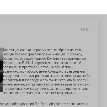
11/5/2014
Коррупция далеко не российское изобретение, есть
народы без неё практически не живущие, к примеру,
большинство стран Чёрного Континента заражено ею
больше, чем ВИЧ. Интересно, что заражаются оной
болячкой не просто так, а только при наличии
возможности, и абсолютному большинству населения
коррупция не грозит ровно до момента помещения особи
в благоприятную среду. А там уж не остановить болезнь
ничем, вернее, в отдельно взятом месте вылечить можно
только изъятием коррупционера, но водворение вполне
приличного гражданина на это место и рецидив
ского оборудования Bio-Rad Laboratories согласился на