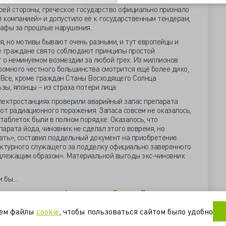
е обвинения в нелегальной деятельности, принёсшей,
воей стороны, греческое государство официально признало
 компанией» и допустило её к государственным тендерам,
рафы за прошлые нарушения.
, но мотивы бывают очень разными, и тут европейцы и
е граждане свято соблюдают принципы простой
 о неминуемом возмездии за любой грех. Из миллионов
ромного честного большинства смотрится ещё более дико,
. Все, кроме граждан Станы Восходящего Солнца
ы, японцы – из страха потери лица.
лектростанциях проверили аварийный запас препарата
от радиационного поражения. Запаса совсем не оказалось,
таблеток были в полном порядке. Оказалось, что
арата йода, чиновник не сделал этого вовремя, но
гать», составил поддельный документ на приобретение.
ктурного служащего за подделку официально заверенного
длежащим образом». Материальной выгоды экс-чиновник
ли бы…
млн долларов штрафа за взятки в России, Таиланде и
уем файлы
cookie
, чтобы пользоваться сайтом было удобно
вро за урегулирование скандала со взятками (tass.ru)