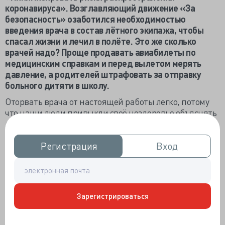
коронавируса». Возглавляющий движение «За
безопасность» озаботился необходимостью
введения врача в состав лётного экипажа, чтобы
спасал жизни и лечил в полёте. Это же сколько
врачей надо? Проще продавать авиабилеты по
медицинским справкам и перед вылетом мерять
давление, а родителей штрафовать за отправку
больного дитяти в школу.
Оторвать врача от настоящей работы легко, потому
что наши люди привыкли своё нездоровье объяснять
либо «простудой», либо «врачебной ошибкой».
Автотравма снесла полголовы, умер через несколько
часов в больнице, однозначно, что криворукие и
Регистрация
Регистрация
Вход
Вход
бестолковые угробили из-за убогости своих знаний.
Агрессивно худеющий впал в гипогликемическую
кому, блин, отравили, а врачи не способны поставить
диагноз и всё врут. (Очень хочется обличителей
Зарегистрироваться
врачей оставить в болезни один на один с природой,
чтобы осознали её неуёмную мощь)