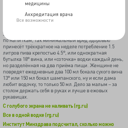
медицины
СД и 14 – 28 СД. И очень вредно залить внутрь 35-70
СД и 28-70 СД. Исходя из недельного норматива
Аккредитация врача
суточный безрисковый лимит для мужчин составляет
Все возможности
3–4 СД, для женщин – не более 2–3 СД.
Учёные ГНИЦ расписали и конкретное «скока грамм»
по напиткам, так минимальный вред здоровью
принесёт трёхкратное на неделе потребление 1.5
литров пива крепостью 4.5°, или однократная
бутылка 18° вина, или «соточка» водки каждый день,
но разделённая на два приёма пищи. Женщине не
повредят ежедневные два 100 мл бокала сухого вина
13° или 150 мл бокал шампанского, ну и если дама
любит водочку, то только 50 мл. Дело за малым – за
столом держать себя в руках и лучше в ежовых
рукавицах.
С голубого экрана не наливать (rg.ru)
Все в одной водке (rg.ru)
Институт Минздрава подсчитал, сколько можно