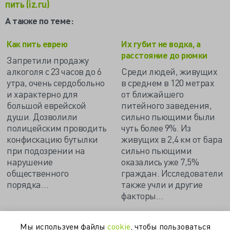
пить (iz.ru)
А также по теме:
Как пить еврею
Их губит не водка, а
расстояние до рюмки
Запретили продажу
алкоголя с 23 часов до 6
Среди людей, живущих
утра, очень сердобольно
в среднем в 120 метрах
и характерно для
от ближайшего
большой еврейской
питейного заведения,
души. Дозволили
сильно пьющими были
полицейским проводить
чуть более 9%. Из
конфискацию бутылки
живущих в 2,4 км от бара
при подозрении на
сильно пьющими
нарушение
оказались уже 7,5%
общественного
граждан. Исследователи
порядка…
также учли и другие
факторы…
Мы используем файлы
cookie
, чтобы пользоваться