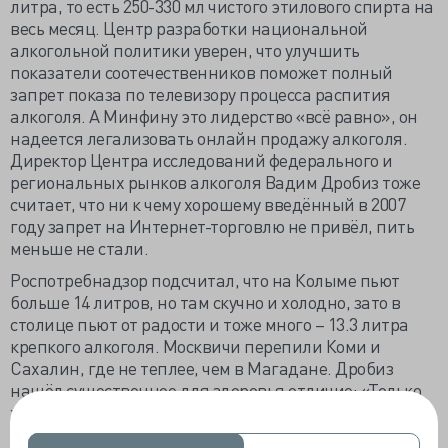
литра, то есть 250-330 мл чистого этилового спирта на
весь месяц. Центр разработки национальной
алкогольной политики уверен, что улучшить
показатели соотечественников поможет полный
запрет показа по телевизору процесса распития
алкоголя. А Минфину это лидерство «всё равно», он
надеется легализовать онлайн продажу алкоголя.
Директор Центра исследований федерального и
региональных рынков алкоголя Вадим Дробиз тоже
считает, что ни к чему хорошему введённый в 2007
году запрет на Интернет-торговлю не привёл, пить
меньше не стали.
Роспотребнадзор подсчитал, что на Колыме пьют
больше 14 литров, но там скучно и холодно, зато в
столице пьют от радости и тоже много – 13.3 литра
крепкого алкоголя. Москвичи перепили Коми и
Сахалин, где не теплее, чем в Магадане. Дробиз
нашёл существенное для здоровья отличие: «Только
жители Москвы пьют качественный и дорогой
алкоголь, благо позволяют зарплаты. А во многих