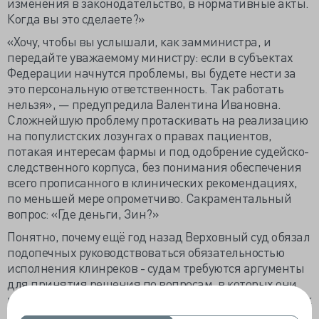
изменения в законодательство, в нормативные акты.
Когда вы это сделаете?»
«Хочу, чтобы вы услышали, как замминистра, и
передайте уважаемому министру: если в субъектах
Федерации начнутся проблемы, вы будете нести за
это персональную ответственность. Так работать
нельзя», — предупредила Валентина Ивановна.
Сложнейшую проблему протаскивать на реализацию
на популистских лозунгах о правах пациентов,
потакая интересам фармы и под одобрение судейско-
следственного корпуса, без понимания обеспечения
всего прописанного в клинических рекомендациях,
по меньшей мере опрометчиво. Сакраментальный
вопрос: «Где деньги, Зин?»
Понятно, почему ещё год назад Верховный суд обязал
подопечных руководствоваться обязательностью
исполнения клинреков - судам требуются аргументы
для принятия решения по вопросам, в которых они
ничего не понимают. Клинические рекомендации, как
предписано законом, помогут в работе следователям