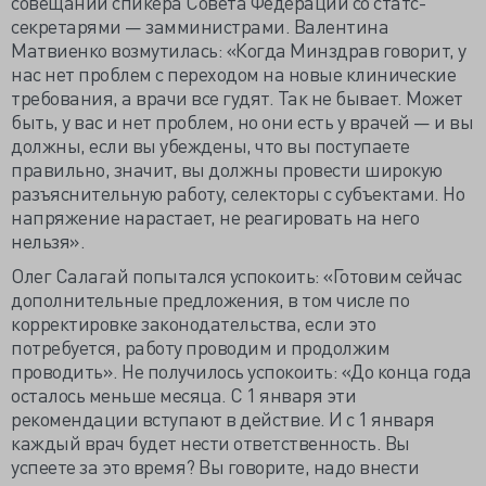
совещании спикера Совета Федераций со статс-
секретарями — замминистрами. Валентина
Матвиенко возмутилась: «Когда Минздрав говорит, у
нас нет проблем с переходом на новые клинические
требования, а врачи все гудят. Так не бывает. Может
быть, у вас и нет проблем, но они есть у врачей — и вы
должны, если вы убеждены, что вы поступаете
правильно, значит, вы должны провести широкую
разъяснительную работу, селекторы с субъектами. Но
напряжение нарастает, не реагировать на него
нельзя».
Олег Салагай попытался успокоить: «Готовим сейчас
дополнительные предложения, в том числе по
корректировке законодательства, если это
потребуется, работу проводим и продолжим
проводить».
Не получилось успокоить: «До конца года
осталось меньше месяца. С 1 января эти
рекомендации вступают в действие. И с 1 января
каждый врач будет нести ответственность. Вы
успеете за это время? Вы говорите, надо внести