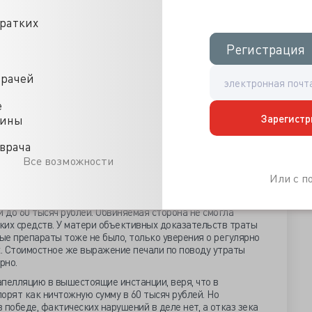
ЛИУ наркоман Сергей провёл три недели, как просил, без
рочного освобождения по причине тяжёлой болезни.
кратких
ека был настолько слаб, что пришлось ему направиться на
Регистрация
Регистрация
третьи сутки госпитализации освобождённый наркоман
но-сосудистой недостаточности, правда, у сотрудников
у помогли умереть применённые в неприличной дозе
врачей
ы эти посмертно в организме сотрудники морга не сочли
е
ала от исправительной колонии и исправительного
Зарегистр
цины
блей компенсации морального вреда. Её поддержало
ь, одухотворённое возможностью впервые с 1917 года в
врача
ние ФСИН. В ноябре прошлого года районный суд
Все возможности
и туберкулёзом почти не лечили, и постановил выплатить
Или с 
ысяч рублей.
апелляция, дело пересмотрели в областном суде, решение
и до 60 тысяч рублей. Обвиняемая сторона не смогла
ких средств. У матери объективных доказательств траты
ые препараты тоже не было, только уверения о регулярно
. Стоимостное же выражение печали по поводу утраты
рно.
пелляцию в вышестоящие инстанции, веря, что в
орят как ничтожную сумму в 60 тысяч рублей. Но
 победе, фактических нарушений в деле нет, а отказ зека