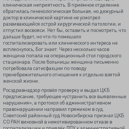
клиническая неприятность. В приёмное отделение
обратилась гинекологическая больная, но дежурный
доктор в клинической картине не усмотрел
развивающейся острой хирургической патологии, и
отпустил восвояси. Нет бы, оставить и посмотреть, что
дальше будет, но что-то помешало
госпитализировать или клинического интереса не
всплеснулось, Бог знает. Через несколько часов
женщина попала на операционный стол городского
стационара. После больницы женщина письменно
потребовала сатисфакции по поводу
пренебрежительного отношения к отдельно взятой
женской жизни.
Росздравнадзор провёл проверку и выдал ЦКБ
предписание, требующее «устранить все выявленные
нарушения», а протокол об административном
правонарушении направил прямиком в суд.
Советский районный суд Новосибирска признал ЦКБ
СО РАН виновной в немотивированном отказе в
госпитализации и привлёк ЛПУ к административной