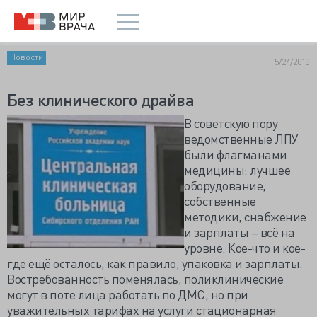
Новости
5/24/2013
Без клинического драйва
В советскую пору
ведомственные ЛПУ
были флагманами
медицины: лучшее
оборудование,
собственные
методики, снабжение
и зарплаты – всё на
уровне. Кое-что и кое-
где ещё осталось, как правило, упаковка и зарплаты.
Востребованность поменялась, поликлинические
могут в поте лица работать по ДМС, но при
уважительных тарифах на услуги стационарная