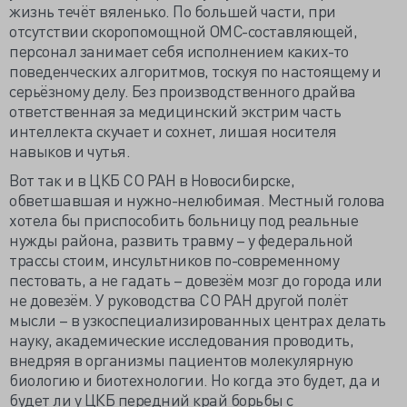
жизнь течёт вяленько. По большей части, при
отсутствии скоропомощной ОМС-составляющей,
персонал занимает себя исполнением каких-то
поведенческих алгоритмов, тоскуя по настоящему и
серьёзному делу. Без производственного драйва
ответственная за медицинский экстрим часть
интеллекта скучает и сохнет, лишая носителя
навыков и чутья.
Вот так и в ЦКБ СО РАН в Новосибирске,
обветшавшая и нужно-нелюбимая. Местный голова
хотела бы приспособить больницу под реальные
нужды района, развить травму – у федеральной
трассы стоим, инсультников по-современному
пестовать, а не гадать – довезём мозг до города или
не довезём. У руководства СО РАН другой полёт
мысли – в узкоспециализированных центрах делать
науку, академические исследования проводить,
внедряя в организмы пациентов молекулярную
биологию и биотехнологии. Но когда это будет, да и
будет ли у ЦКБ передний край борьбы с