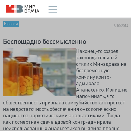
Новости
6/10/2014
Беспощадно бессмысленно
Наконец-то созрел
законодательный
отклик Минздрава на
безвременную
кончину контр-
адмирала
Апанасенко. Излишне
напоминать, что
общественность признала самоубийство как протест
на недостаточность обеспечения онкологических
пациентов наркотическими анальгетиками. Тогда
как посмертная сдача вдовой контр-адмирала
неиспользованных анальгетиков выявила вполне