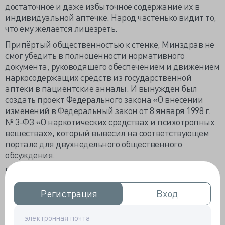
достаточное и даже избыточное содержание их в
индивидуальной аптечке. Народ частенько видит то,
что ему желается лицезреть.
Припёртый общественностью к стенке, Минздрав не
смог убедить в полноценности нормативного
документа, руководящего обеспечением и движением
наркосодержащих средств из государственной
аптеки в пациентские анналы. И вынужден был
создать проект Федерального закона «О внесении
изменений в Федеральный закон от 8 января 1998 г.
№ 3-ФЗ «О наркотических средствах и психотропных
веществах», который вывесил на соответствующем
портале для двухнедельного общественного
обсуждения.
Что же новенького в законопроекте? Очень немного,
просто даже мало. Во-первых, предложено увеличить
срок действия рецептов на наркотические
Регистрация
Регистрация
Вход
Вход
анальгетики и психотропные вещества, внесенные в
список II, с 5 до 10 дней. Цель акции: ликвидировать