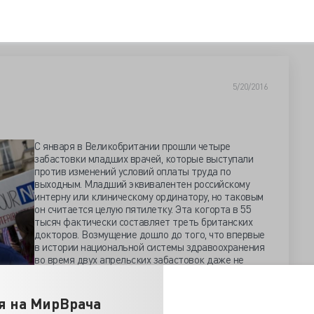
5/20/2016
С января в Великобритании прошли четыре
забастовки младших врачей, которые выступали
против изменений условий оплаты труда по
выходным. Младший эквивалентен российскому
интерну или клиническому ординатору, но таковым
он считается целую пятилетку. Эта когорта в 55
тысяч фактически составляет треть британских
докторов. Возмущение дошло до того, что впервые
в истории национальной системы здравоохранения
во время двух апрельских забастовок даже не
оказывали экстренную помощь. И правительство
вынуждено было договориться с Британской
екотором изменении первоначальных ограничений.
я на МирВрача