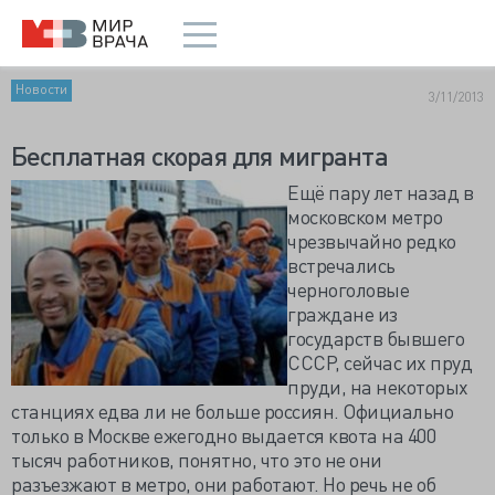
Новости
3/11/2013
Бесплатная скорая для мигранта
Ещё пару лет назад в
московском метро
чрезвычайно редко
встречались
черноголовые
граждане из
государств бывшего
СССР, сейчас их пруд
пруди, на некоторых
станциях едва ли не больше россиян. Официально
только в Москве ежегодно выдается квота на 400
тысяч работников, понятно, что это не они
разъезжают в метро, они работают. Но речь не об