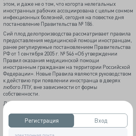
этом, и даже не о том, что когорта нелегальных
иностранных рабочих ассоциирована с целым сонмом
инфекционных болезней, сегодня на повестке дня
постановление Правительства № 186.
Сий плод делопроизводства рассматривает правила
предоставления медицинской помощи иностранцам,
ранее регулируемые постановлением Правительства
РФ от 1 сентября 2005 г. № 546 «Об утверждении
Правил оказания медицинской помощи
иностранным гражданам на территории Российской
Федерации». Новые Правила являются руководством
к действию при появлении иностранца в дверях
любого ЛПУ, вне зависимости от формы
собственности.
Любой иностранец, приглашённый труженик или
нелегал имеет право на бесплатное и безоговорочное
получение скорой помощи «в экстренной форме при
Регистрация
Регистрация
Вход
Вход
внезапных острых заболеваниях, состояниях,
обострении хронических заболеваний,