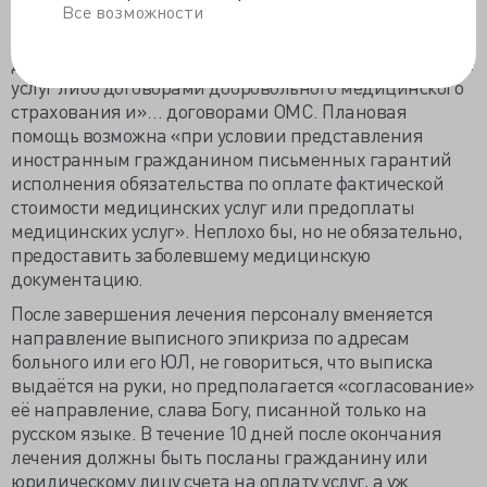
Все возможности
Пункт 6. Правил уведомляет, что неотложная и
плановая помощь осуществляется «в соответствии с
договорами о предоставлении платных медицинских
услуг либо договорами добровольного медицинского
страхования и»… договорами ОМС. Плановая
помощь возможна «при условии представления
иностранным гражданином письменных гарантий
исполнения обязательства по оплате фактической
стоимости медицинских услуг или предоплаты
медицинских услуг». Неплохо бы, но не обязательно,
предоставить заболевшему медицинскую
документацию.
После завершения лечения персоналу вменяется
направление выписного эпикриза по адресам
больного или его ЮЛ, не говориться, что выписка
выдаётся на руки, но предполагается «согласование»
её направление, слава Богу, писанной только на
русском языке. В течение 10 дней после окончания
лечения должны быть посланы гражданину или
юридическому лицу счета на оплату услуг, а уж