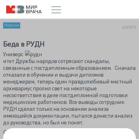
Новости
4/6/2012
Беда в РУДН
Универс
итет Дружбы народов сотрясают скандалы,
связанные с постдипломным образованием. Сначала
отказали в обучении и выдачи дипломов
менеджерам, теперь один правдолюбивый местный
архивариус пролил свет на некоторые
несоответствия в деле постдипломной подготовки
медицинских работников. Все выводы сотрудник
РУДН сделал только на основании анализа
имеющейся документации, пытался донести анализ
до руководства, но был не понят.
Оказывается, на 16 обучающих программ у вуза нет
лицензии, в частности на диетологию, косметологию,