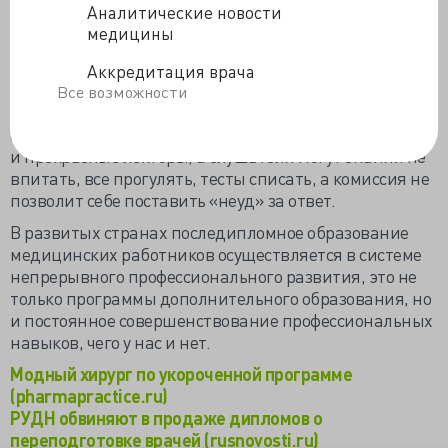
прокуратура и Рособрнадзор. Если что-то найдут, то
Аналитические новости
могут поставить вопрос о признании дипломов о
медицины
последипломном образовании недействительными.
Что прискорбно, потому как постдипломное обучение,
Аккредитация врача
неважно, за 144 или 216 часов, не отвечает критериям
Все возможности
действительного и современного повышения
образовательного уровня. Блестящие преподаватели
и прекрасные лекторы, а слушатели могут знания не
впитать, все прогулять, тесты списать, а комиссия не
позволит себе поставить «неуд» за ответ.
В развитых странах последипломное образование
медицинских работников осуществляется в системе
непрерывного профессионального развития, это не
только программы дополнительного образования, но
и постоянное совершенствование профессиональных
навыков, чего у нас и нет.
Модный хирург по укороченной программе
(pharmapractice.ru)
РУДН обвиняют в продаже дипломов о
переподготовке врачей (rusnovosti.ru)