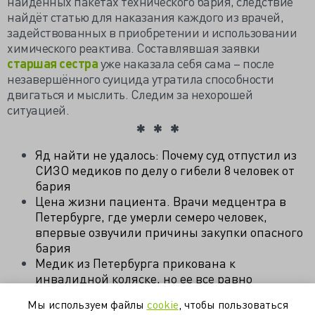
найденных пакетах технического бария, следствие
найдёт статью для наказания каждого из врачей,
задействованных в приобретении и использовании
химического реактива. Составлявшая заявки
старшая сестра
уже наказала себя сама – после
незавершённого суицида утратила способности
двигаться и мыслить. Следим за нехорошей
ситуацией.
Яд найти не удалось: Почему суд отпустил из
СИЗО медиков по делу о гибели 8 человек от
бария
Цена жизни пациента. Врачи медцентра в
Петербурге, где умерли семеро человек,
впервые озвучили причины закупки опасного
бария
Медик из Петербурга прикована к
инвалидной коляске, но ее все равно
собираются судить
Мы используем файлы
cookie
, чтобы пользоваться