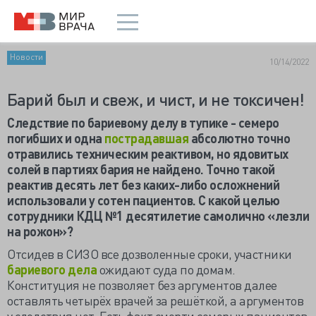
Новости
10/14/2022
Барий был и свеж, и чист, и не токсичен!
Следствие по бариевому делу в тупике - семеро
погибших и одна
пострадавшая
абсолютно точно
отравились техническим реактивом, но ядовитых
солей в партиях бария не найдено. Точно такой
реактив десять лет без каких-либо осложнений
использовали у сотен пациентов. С какой целью
сотрудники КДЦ №1 десятилетие самолично «лезли
на рожон»?
Отсидев в СИЗО все дозволенные сроки, участники
бариевого дела
ожидают суда по домам.
Конституция не позволяет без аргументов далее
оставлять четырёх врачей за решёткой, а аргументов
у следствия нет. Есть факт смерти семерых пациентов