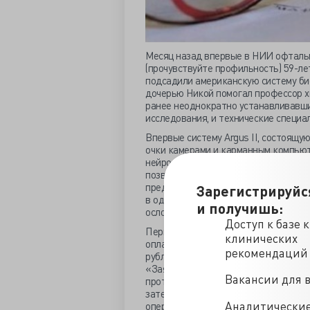
Месяц назад впервые в НИИ офталь
(прочувствуйте профильность) 59-л
подсадили американскую систему био
дочерью Никой помогал профессор х
ранее неоднократно устанавливавши
исследования, и технические специа
Впервые систему Argus II, состоящу
очки камерами и карманным компьют
нейроимпульсы, трансплантировали в
позволило ему слабое чёрно-белое з
предметов. В 2012-2015 годах систем
Зарегистрируйс
в одном случае имплантат пришлось 
и получишь:
осложнений.
Доступ к базе 
Первый российский пациент получил 
клинических
оплаченную благотворителями, стои
рекомендаций
рублей. Минздрав намерен продолжи
«Заявка такая уже составлена на эт
Вакансии для 
протоколы, с которыми эти операции
затем, когда подтверждение медико
Аналитически
операция будет включена в перечен