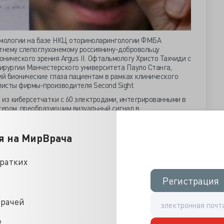
мологии на базе НКЦ оториноларингологии ФМБА
етнему слепоглухонемому россиянину-добровольцу
нического зрения Argus II. Офтальмологу Христо Тахчиди с
ирургии Манчестерского университета Пауло Станга,
й бионические глаза пациентам в рамках клинического
листы фирмы-производителя Second Sight.
ю из киберсетчатки с 60 электродами, интегрированными в
ером, преобразующим визуальный сигнал в
 2009 году слепому британскому добровольцу, что
рение, различающее линии, крупные буквы и очертания
у изучали на 30 слепых американцах и европейцах, только
я на МирВрача
удалить, у остальных киберсетчатка не вызвала значимых
кратких
в своё распоряжение систему за 140 тысяч долларов,
мость оперативного лечения не превысила 150 тысяч
Регистрация
Регистрация
ть, как сообщила первый замминистра Татьяна Яковлева:
у клиническую апробацию, обсчитаны клинические
врачей
 будут проводиться на базе центра отоларингологии. И
-экономической эффективности уже произойдет, эта
е
ь видов медицины высоких технологий… и эти операции