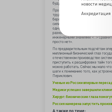
будут делаться за счёт государства
новости меди
Профессор Тахчиди рассказал: «<…>
Аккредитация 
трудоёмкость и необычная для нас р
бережного отношения. Нам пришлось
силиконовыми наконечниками, чтобы 
однако её специфика заключается не
разноплановости и в том, что она тр
инженерными знаниями. <…> Сравнить 
просто нет».
По предварительным подсчётам опер
миллионный бионический глаз госуда
отечественном производстве систем
приступить к расшифровке тайн того,
можно работать. Сейчас мы мало что
шаги к пониманию того, как устроен
Периклович.
Ученые из России впервые пересади
Медики успешно завершили клиничес
Хирург: бионические глаза помогут
Россия намерена запустить произво
А также по теме: