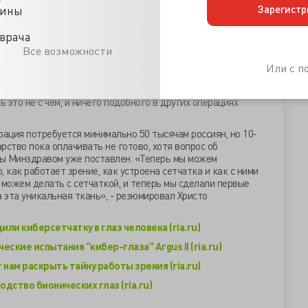
 нашим пациентам».
Зарегистр
цины
 главными особенностями этой операции были её огромная
врача
абота с имплантом, чипом и электроникой, требующими
Все возможности
 использовать специальные инструменты с латексными и
не повредить их. Безусловно, это очень сложная операция,
Или с 
 в сложности, а в двух других вещах — в её
ебует не только обладания хирургическими навыками, но и
это не с чем, и ничего подобного в других операциях
ация потребуется минимально 50 тысячам россиян, но 10-
рство пока оплачивать не готово, хотя вопрос об
ы Минздравом уже поставлен. «Теперь мы можем
 как работает зрение, как устроена сетчатка и как с ними
 можем делать с сетчаткой, и теперь мы сделали первые
а эта уникальная ткань», - резюмировал Христо
ли киберсетчатку в глаз человека (ria.ru)
кие испытания "кибер-глаза" Argus II (ria.ru)
 нам раскрыть тайну работы зрения (ria.ru)
дство бионических глаз (ria.ru)