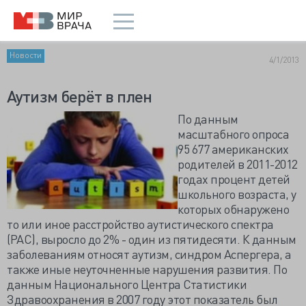
Новости
4/1/2013
Аутизм берёт в плен
По данным
масштабного опроса
95 677 американских
родителей в 2011-2012
годах процент детей
школьного возраста, у
которых обнаружено
то или иное расстройство аутистического спектра
(РАС), выросло до 2% - один из пятидесяти. К данным
заболеваниям относят аутизм, синдром Аспергера, а
также иные неуточненные нарушения развития. По
данным Национального Центра Статистики
Здравоохранения в 2007 году этот показатель был