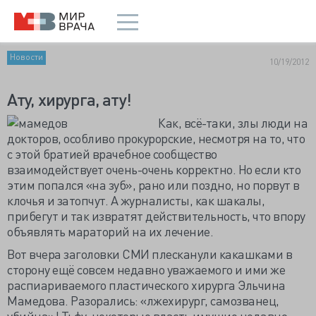
Новости
10/19/2012
Ату, хирурга, ату!
Как, всё-таки, злы люди на
докторов, особливо прокурорские, несмотря на то, что
с этой братией врачебное сообщество
взаимодействует очень-очень корректно. Но если кто
этим попался «на зуб», рано или поздно, но порвут в
клочья и затопчут. А журналисты, как шакалы,
прибегут и так извратят действительность, что впору
объявлять мараторий на их лечение.
Вот вчера заголовки СМИ плесканули какашками в
сторону ещё совсем недавно уважаемого и ими же
распиариваемого пластического хирурга Эльчина
Мамедова. Разорались: «лжехирург, самозванец,
убийца»! Тьфу, некоторые власть имущие недавно,