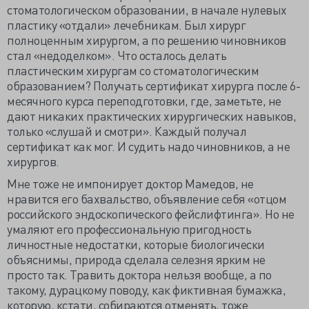
стоматологическом образовании, в начале нулевых
пластику «отдали» лечебникам. Был хирург
полноценным хирургом, а по решению чиновников
стал «недоделком». Что осталось делать
пластическим хирургам со стоматологическим
образованием? Получать сертификат хирурга после 6-
месячного курса переподготовки, где, заметьте, не
дают никаких практических хирургических навыков,
только «слушай и смотри». Каждый получал
сертификат как мог. И судить надо чиновников, а не
хирургов.
Мне тоже не импонирует доктор Мамедов, не
нравится его бахвальство, объявление себя «отцом
российского эндоскопического фейслифтинга». Но не
умаляют его профессиональную пригодность
личностные недостатки, которые биологически
объяснимы, природа сделала селезня ярким не
просто так. Травить доктора нельзя вообще, а по
такому, дурацкому поводу, как фиктивная бумажка,
которую, кстати, собираются отменять, тоже