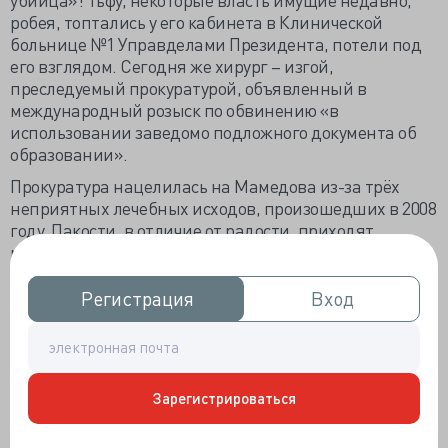
робея, топтались у его кабинета в Клинической
больнице №1 Управделами Президента, потели под
его взглядом. Сегодня же хирург – изгой,
преследуемый прокуратурой, объявленный в
международный розыск по обвинению «в
использовании заведомо подложного документа об
образовании».
Прокуратура нацелилась на Мамедова из-за трёх
неприятных лечебных исходов, произошедших в 2008
году. Пакости, в отличие от радости, приходят
массово. Тогда он практиковал в хирургическом
отделении ЦКБ ОАО РЖД им. Семашко. Но зацепить и
наказать Мамедова не удалось, потому как
Регистрация
Регистрация
Вход
Вход
послеоперационную кому отнести только на счёт
ошибки хирурга проблематично, и уважаемое и
высокоспециализированное ЛПУ, вероятно, отбило
все прокурорские атаки. Оставление салфетки при
Зарегистрироваться
маммопластике – грех, но не смертельный,
искупаемый. А уж нарушение походки после