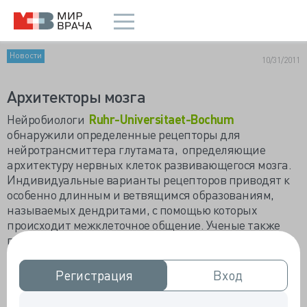
Новости
10/31/2011
Архитекторы мозга
Нейробиологи
Ruhr-Universitaet-Bochum
обнаружили определенные рецепторы для
нейротрансмиттера глутамата, определяющие
архитектуру нервных клеток развивающегося мозга.
Индивидуальные варианты рецепторов приводят к
особенно длинным и ветвящимся образованиям,
называемых дендритами, с помощью которых
происходит межклеточное общение. Ученые также
показали, что у этих рецепторов способность
стимулировать рост связана с концентрацией
проникающего в клетки кальция. «Эти результаты
Регистрация
Регистрация
Вход
Вход
позволяют взглянуть на механизмы, позволяющие
нервным клеткам соединяться во время развития» -