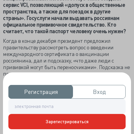
сервис VCI, позволяющий «допуск в общественные
пространства, а также для поездок в другие
страны».
Госуслуги начали выдавать россиянам
официальное прививочное свидетельство. Кто
считает, что такой паспорт человеку очень нужен?
Когда в конце декабря президент предложил
правительству рассмотреть вопрос о введении
международного сертификата о вакцинации
россиянина, дал и подсказку, «что даже люди с
прививкой могут быть переносчиками». Подсказка не
повлияла на скорость ответного рапорта министра
здравоохранения про готовность портала Госуслуг к
выдаче справки добровольно иммунизированному,
Регистрация
Регистрация
Вход
Вход
без проведения согласования документа и, тем более,
его международного признания.
В пандемической ситуации спешка не вредна, но
смущает перспектива нескорого открытия границ – в
Зарегистрироваться
лучшем случае к осени 2021 года, до коего
антиковидные антитела успеют исчезнуть. Директор