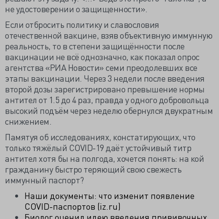
не удостоверении о защищенности».
Если отбросить политику и славословия
отечественной вакцине, взяв объективную иммунную
реальность, то в степени защищённости после
вакцинации не всё однозначно, как показал опрос
агентства «РИА Новости» семи преодолевших все
этапы вакцинации. Через 3 недели после введения
второй дозы зарегистрировано превышение нормы
антител от 1.5 до 4 раз, правда у одного добровольца
высокий подъём через неделю обернулся двукратным
снижением.
Памятуя об исследованиях, констатирующих, что
только тяжёлый COVID-19 даёт устойчивый титр
антител хотя бы на полгода, хочется понять: на кой
гражданину быстро теряющий свою свежесть
иммунный паспорт?
Наши документы: что изменит появление
COVID-паспортов (iz.ru)
Биолог оценил идею введения прививочных