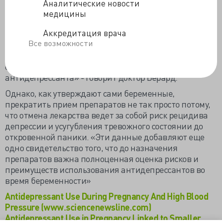
Аналитические новости
«Гипертензия у беременных - серьёзнейшее
медицины
состояние, которое непосредственно влияет на мать и
Аккредитация врача
будущего ребенка. Хотя несколько других
Все возможности
исследовательских групп уже поднимали этот вопрос
и проводили подобные исследования, наши данные
единственные, которые учитывают класс и тип
антидепрессанта» - говорит доктор Берард.
Однако, как утверждают сами беременные,
прекратить прием препаратов не так просто потому,
что отмена лекарства ведет за собой риск рецидива
депрессии и усугубления тревожного состоянии до
откровенной паники. «Эти данные добавляют еще
одно свидетельство того, что до назначения
препаратов важна полноценная оценка рисков и
преимуществ использования антидепрессантов во
время беременности»
Antidepressant Use During Pregnancy And High Blood
Pressure (www.sciencenewsline.com)
Antidepressant Use in Pregnancy Linked to Smaller