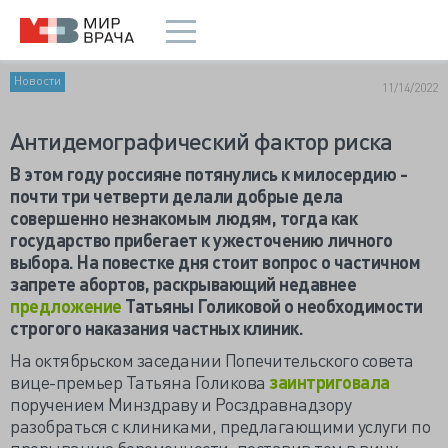
Новости
11/14/2022
Антидемографический фактор риска
В этом году россияне потянулись к милосердию -
почти три четверти делали добрые дела
совершенно незнакомым людям, тогда как
государство прибегает к ужесточению личного
выбора. На повестке дня стоит вопрос о частичном
запрете абортов, раскрывающий недавнее
предложение
Татьяны Голиковой о необходимости
строгого наказания частных клиник.
На октябрьском заседании Попечительского совета
вице-премьер Татьяна Голикова
заинтриговала
поручением Минздраву и Росздравнадзору
разобраться с клиниками, предлагающими услуги по
прерыванию беременности, поставив тем в вину