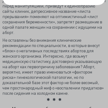
для всех порядок психологического консультирования
перед манипуляцией, приведут к единообразию
сайты клиник, депрессивное название «листа
прерывания» поменяют на оптимистичный «лист
сохранения беременности», запретят размещение в
одной палате женщин на сохранении с идущими на
аборт.
Не оставлены без внимания клинические
рекомендации по специальности, в которые внесут
«блок» о негативных последствиях абортов для
женского организма. Интересно, где возьмут
медицинскую статистику, достоверно указывающую
на аборт как первопричину заболевания? Аборт,
вероятно, имеет право именоваться «фактором
риска» гинекологической патологии, но по
доказательной базе этот фактор не более весомый,
чем простонародный миф о «воспалении придатков»
после сидения на холодном камне.