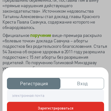
«прямые нарушения действующего
законодательства». Источником недовольства
Татьяны Алексеевны стал доклад главы Красного
Креста Павла Савчука, содержание которого не
обнародовалось.
Официальное
поручение
вице-премьера раскрыло
«болевые точки» доклада Савчука – аборты
подростков без родительского благословения. Статья
54 Закона об охране здоровья в 2011 году разрешила
подросткам с 15 лет аборты без разрешения
родителей. По поручению Голиковой Минздраву
указано «проработать вопрос и представить
предложения о целесообразности введения
запрета».
Регистрация
Регистрация
Вход
Вход
Почти о том же в мае
Патриарх Кирилл
испрашивал
Совет Федераций: «Представляются важными
предложения законодателей, в частности
прекращение совершения абортов в частных
клинках, благодаря чему точнее станут
Зарегистрироваться