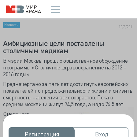
Новости
10/3/2011
Амбициозные цели поставлены
столичным медикам
В мэрии Москвы прошло общественное обсуждение
программы «Столичное здравоохранение на 2012 –
2016 годы».
Предначертано за пять лет достигнуть европейских
показателей по продолжительности жизни и снизить
смертность населения всех возрастов. Пока в
среднем москвичи живут 74,5 года, а надо 76,5 лет.
Смертност
ь от
сердечно-
сосудисты
Регистрация
Регистрация
Вход
Вход