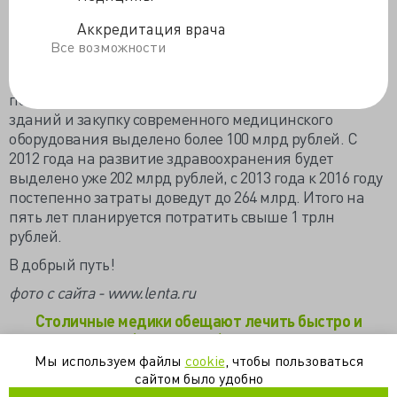
современных магнитно-резонансных томографов.
Аккредитация врача
Практически восстановят из руин более 40 процентов
Все возможности
зданий больниц и поликлиник, которые изношены
на 60 процентов. В 35 процентах столичных больниц
полностью изношено оборудование. На капремонт
зданий и закупку современного медицинского
оборудования выделено более 100 млрд рублей. С
2012 года на развитие здравоохранения будет
выделено уже 202 млрд рублей, с 2013 года к 2016 году
постепенно затраты доведут до 264 млрд. Итого на
пять лет планируется потратить свыше 1 трлн
рублей.
В добрый путь!
фото с сайта - www.lenta.ru
Столичные медики обещают лечить быстро и
качественно (ami-tass.ru)
О программе «Столичное здравоохранение» на
Мы используем файлы
cookie
, чтобы пользоваться
2012 – 2016 годы (mosgorzdrav.ru)
сайтом было удобно