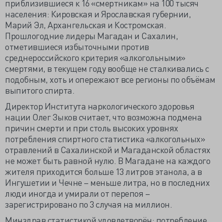
приблизившиеся к 16 «смертникам» на 100 тысяч
населения: Кировская и Ярославская губернии,
Марий Эл, Архангельская и Костромская.
Прошлогодние лидеры Магадан и Сахалин,
отметившиеся избыточными против
среднероссийского критерия «алкогольными»
смертями, в текущем году вообще не сталкивались с
подобным, хоть и опережают все регионы по объёмам
выпитого спирта.
Директор Института наркологического здоровья
нации Олег Зыков считает, что возможна подмена
причин смерти и при столь высоких уровнях
потребления спиртного статистика «алкогольных»
отравлений в Сахалинской и Магаданской областях
не может быть равной нулю. В Магадане на каждого
жителя приходится больше 13 литров этанола, а в
Ингушетии и Чечне – меньше литра, но в последних
люди иногда и умирали от перепоя –
зарегистрировано по 3 случая на миллион.
Минздрав статистикой удовлетворён: потребление