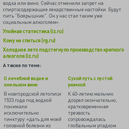
водка или вино. Сейчас отменили запрет на
спиртосодержащие лекарственные настойки. Будут
пить "Боярышник". Он у нас стал таким уже
социальным алкоголем».
Упойная статистика (iz.ru)
Кому не спиться (rg.ru)
Холодное лето подстегнуло производство крепкого
алкоголя (iz.ru)
А также по теме:
О лечебной водке и
Сухой путь с пустой
хмельном вине
рюмкой
В новгородской летописи
К 40-летию мальчик
1533 года под водкой
дозрел окончательно,
понимали
кратковременная
исключительно
трезвость
тинктуру: «дать для моей
сопровождалась
головной болезни из
глобальным упадком