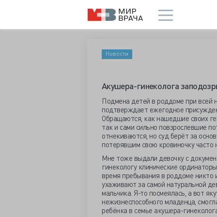
Новости
Акушера-гинеколога заподозр
Подмена детей в роддоме при всей н
подтверждает ежегодное присужден
Обращаются, как нашедшие своих ген
так и сами сильно повзрослевшие по
отнекиваются, но суд берёт за основ
потерявшим свою кровиночку часто н
Мне тоже выдали девочку с докумен
гинекологу клинические ординаторы 
время пребывания в роддоме никто и
ухаживают за самой натуральной де
мальчика. Я-то посмеялась, а вот як
нежизнеспособного младенца, смогл
ребёнка в семье акушера-гинеколога