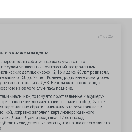
3/17/2025
или в краже младенца
евероятности события всё же случается, что
ие судом миллионных компенсаций пострадавшим.
етических детишек через 12, 16 и даже 40 лет родители,
теряшки от 50 до 72 лет. Конечно, родильные дома упорно
у не слова, а анализы ДНК. Невозможное возможно, а
еважно из-за чего случилась подмена.
тами «мальчик», потому что приставленные к акушеру-
при заполнении документации спешили на обед. За всё
з персонала не обратил внимания, что осматривают и
вочкой, исправно заполняя карту новорожденного
утянка Дарья Лузина, родившая 17 лет назад
а убедить следственные органы, что нашла своего живого
.