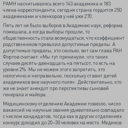
РАМН насчитывалось всего 143 академика и 183
члена-корреспондента, сегодня страна гордится 250
академиками и членкоров у неё уже 270.
Пять лет не было выборов в Академию наук, реформа
помешала, а когда выборы прошли, то
общественность стала возмущаться, что коэффициент
родственников превысил допустимые пределы. А
допустимые пределы, это сколько, вот сам глава РАН
Фортов считает: «Мы тут прикинули, что таких
случаев десять-двенадцать на пятьсот, то есть на
уровне 2%. Мы не можем этого запретить, это
нелогично и неправильно, поскольку ставит детей
академиков вне научного поля». Действительно, кто
же не знает анекдот про перспективы сыновей
генерала и майора…
Медицинскому отделению Академии повезло, число
вакансий на научные звания удивительно совпадало
с числом кандидатов, тогда как в других отделениях
конкурс доходил до 20–30 человек на место. Медиков