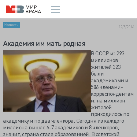
Новости
12/5/2016
Академия им мать родная
В СССР из 293
миллионов
жителей 323
были
академиками и
586 членами-
корреспондентам
и, на миллион
жителей
приходилось по
академику и по два членкора. Сегодня из каждого
миллиона вышло 6-7 академиков и 8 членкоров,
значит, страна стала образованней. В советской