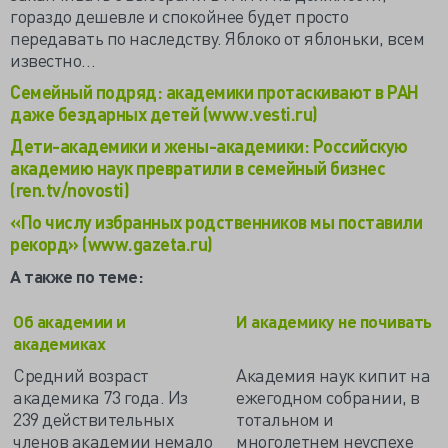
гораздо дешевле и спокойнее будет просто
передавать по наследству. Яблоко от яблоньки, всем
известно…
Семейный подряд: академики протаскивают в РАН
даже бездарных детей (www.vesti.ru)
Дети-академики и жены-академики: Российскую
академию наук превратили в семейный бизнес
(ren.tv/novosti)
«По числу избранных родственников мы поставили
рекорд» (www.gazeta.ru)
А также по теме:
Об академии и
И академику не почивать
академиках
Средний возраст
Академия наук кипит на
академика 73 года. Из
ежегодном собрании, в
239 действительных
тотальном и
членов академии немало
многолетнем неуспехе