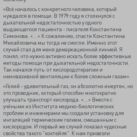
«Всё началось с конкретного человека, который
нуждался в помощи. В 1979 году я столкнулся с
дыхательной недостаточностью у одного
выдающегося пациента - писателя Константина
Симонова. <…> К сожалению, спасти Константина
Михайловича мы тогда не смогли. Именно этот
случай стал для меня демаркационной линией. Я
понял, что нужно активно искать более эффективные
методы помощи при дыхательной недостаточности.
Так начался путь: от кислородотерапии и
неинвазивной вентиляции к более сложным газам».
«Гелий - удивительный газ, он абсолютно инертен, но
это проводник, который способен многократно
улучшать транспорт кислорода. <…> Вместе с
учёными из Института медико-биологических
проблем и инженерами мы создали установку для
ингаляций термическим гелием, смешанным с
кислородом. И первый же случай показал чудесные
свойства такого "коктейля". К нам привезли