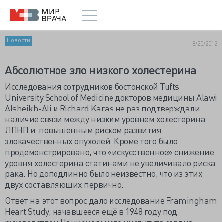
Новости
8/20/2012
Абсолютное зло низкого холестерина
Исследования сотрудников бостонской Tufts
University School of Medicine докторов медицины Alawi
Alsheikh-Ali и Richard Karas не раз подтверждали
наличие связи между низким уровнем холестерина
ЛПНП и повышенным риском развития
злокачественных опухолей. Кроме того было
продемонстрировано, что «искусственное» снижение
уровня холестерина статинами не увеличивало риска
рака. Но доподлинно было неизвестно, что из этих
двух составляющих первично.
Ответ на этот вопрос дало исследование Framingham
Heart Study, начавшееся ещё в 1948 году под
руководством Национального института сердца