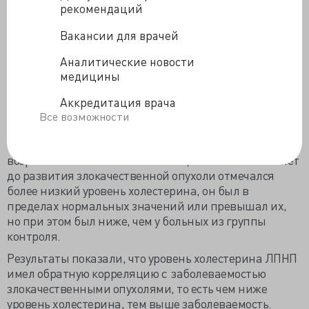
На вопрос «наблюдается ли сниженный уровень
рекомендаций
холестерина до возникновения злокачественной
Вакансии для врачей
опухоли или появляется лишь после ее развития»,
ответ был однозначным. Очень незначительные в
Аналитические новости
абсолютном значении, но при этом статистически
медицины
значимые различия в уровне холестерина между
контрольной и онкологической группами
Аккредитация врача
существовали задолго до развития злокачественной
Все возможности
опухоли. При этом в обеих группах имелась
тенденция к повышению уровня холестерина с
возрастом. У онкологических пациентов за 10–20 лет
до развития злокачественной опухоли отмечался
более низкий уровень холестерина, он был в
пределах нормальных значений или превышал их,
но при этом был ниже, чем у больных из группы
контроля.
Результаты показали, что уровень холестерина ЛПНП
имел обратную корреляцию с заболеваемостью
злокачественными опухолями, то есть чем ниже
уровень холестерина, тем выше заболеваемость.