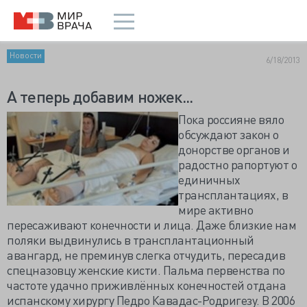
Новости
6/18/2013
А теперь добавим ножек...
Пока россияне вяло
обсуждают закон о
донорстве органов и
радостно рапортуют о
единичных
трансплантациях, в
мире активно
пересаживают конечности и лица. Даже близкие нам
поляки выдвинулись в трансплантационный
авангард, не преминув слегка отчудить, пересадив
спецназовцу женские кисти. Пальма первенства по
частоте удачно приживлённых конечностей отдана
испанскому хирургу Педро Кавадас-Родригезу. В 2006