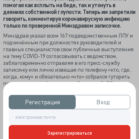
помогая как всплыть на беде, так и утонуть в
деяниях собственной глупости. Теперь им запретили
говорить, комментируя коронавирусную инфекцию
только по проверенной Минздравом записочке.
Минздрав указал всем 167 подведомственным ЛПУ и
подчинённым при должностях руководителей и
главных специалистов свои публичные выступления
на тему COVID-19 согласовывать с ведомством,
заблаговременно отправляя в его пресс-службу
записочку или лично извещая по телефону «кто, где,
когда, кому» и обязательно «что» собрался гуторить
под запись разноформатных обывателей. Обычным
врачам не надо брать указание на свой счёт, их
Минздрав как не замечал, так и не собирается.
Регистрация
Регистрация
Вход
Вход
Многие начальники уже наговорили себе снятие с
должности. «К огромному сожалению, за последние
полгода мы во многих субъектах Федерации потеряли
управленцев высокого уровня, которые, по разным
Зарегистрироваться
причинам, ушли, не смогли в системе работать. Это