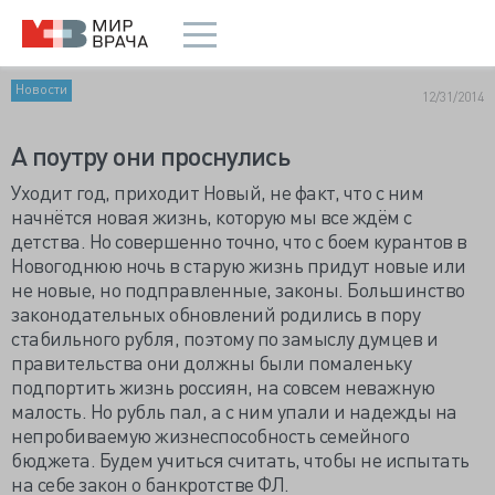
Новости
12/31/2014
А поутру они проснулись
Уходит год, приходит Новый, не факт, что с ним
начнётся новая жизнь, которую мы все ждём с
детства. Но совершенно точно, что с боем курантов в
Новогоднюю ночь в старую жизнь придут новые или
не новые, но подправленные, законы. Большинство
законодательных обновлений родились в пору
стабильного рубля, поэтому по замыслу думцев и
правительства они должны были помаленьку
подпортить жизнь россиян, на совсем неважную
малость. Но рубль пал, а с ним упали и надежды на
непробиваемую жизнеспособность семейного
бюджета. Будем учиться считать, чтобы не испытать
на себе закон о банкротстве ФЛ.