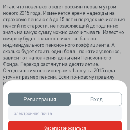
Итак, что новенького ждёт россиян первым утром
нового 2015 года. Изменяется время надежды на
страховую пенсию с 6 до 15 лет и порядок исчисления
пенсий по старости, не позволяющий доподлинно
знать на какую сумму можно рассчитывать. Известно
имяреку будет только количество баллов
индивидуального пенсионного коэффициента. А
сколько будет стоить один балл - понятие условное,
зависит от наполнения деньгами Пенсионного
Фонда. Переход растянут на десятилетие.
Сегодняшним пенсионерам к 1 августа 2015 года
уточнят размер пенсии. Если по-новому правилу
насчитают больше, то и дадут больше, если
насчитают меньше, то дадут - сколько давали до
перерасчёта.
Регистрация
Регистрация
Вход
Вход
С 1 января на 28% вырастет ставка акциза на
сигареты и папиросы, как минимум одна сигарета
подорожает на 1 рубль 33 копейки. Естественно,
пачка подорожает на ой-ой-ой, но сколько будет
Зарегистрироваться