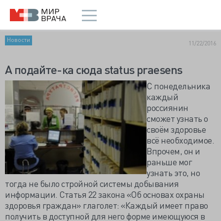
Новости
11/22/2016
А подайте-ка сюда status praesens
С понедельника
каждый
россиянин
сможет узнать о
своём здоровье
всё необходимое.
Впрочем, он и
раньше мог
узнать это, но
тогда не было стройной системы добывания
информации. Статья 22 закона «Об основах охраны
здоровья граждан» глаголет: «Каждый имеет право
получить в доступной для него форме имеющуюся в