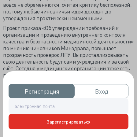
вовсе не обременяются, считая критику бесполезной,
поэтому любые чиновничьи идеи доходят до
утверждения практически неизменными.
Проект приказа «Об утверждении требований к
организации и проведению внутреннего контроля
качества и безопасности медицинской деятельности»
по мнению чиновников Минздрава, повышает
прозрачность проверок ЛПУ. Выкристаллизовывать
свою деятельность будут сами учреждения и за свой
счёт. Сегодня у медицинских организаций тоже есть
право на самоконтроль, но нет желания устраивать
производственный «стриптиз» на потребу
обывателям и чиновникам всех мастей.
Регистрация
Регистрация
Вход
Вход
Приказное нововведение предлагает стандартные
оценочные критерии, совокупно гарантирующие
процент безопасности медицинской деятельности:
более 81% - безопасный, 71–80% – условно
Зарегистрироваться
безопасный, 51–70% – небезопасный, 50% и менее –
критически небезопасный. Для хорошего процента