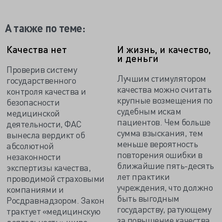
А также по теме:
Качества нет
И жизнь, и качество,
и деньги
Проверив систему
Лучшим стимулятором
государственного
качества можно считать
контроля качества и
крупные возмещения по
безопасности
судебным искам
медицинской
пациентов. Чем больше
деятельности, ФАС
сумма взыскания, тем
вынесла вердикт об
меньше вероятность
абсолютной
повторения ошибки в
незаконности
ближайшие пять-десять
экспертизы качества,
лет практики
проводимой страховыми
учреждения, что должно
компаниями и
быть выгодным
Росдравнадзором. Закон
государству, ратующему
трактует «медицинскую
за повышение качества
деятельность» шире