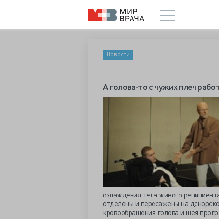
Новости
А голова-то с чужих плеч рабо
охлаждения тела живого реципиента 
отделены и пересажены на донорско
кровообращения голова и шея прогр