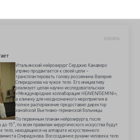
9/22/2016
тает
Итальянский нейрохирург Серджио Канаверо
упрямо продвигается к своей цели –
трансплантировать голову россиянина Валерия
Спиридонова на чужое тело. Его инициативу
реализует целая научно-исследовательская
«Международная коллаборация HEAVEN/GEMINI»,
а клинику для неоднозначного мероприятия в
полное распоряжение предоставил директор
ханойской Вьетнамо-германской больницы.
По первичным планам нейрохирурга, после
до 15˚, по всем правилам хирургического искусства будут
е тело, находящиеся на аппарате искусственного
аммиста Спиридонова. Воссозданное руками человека тело