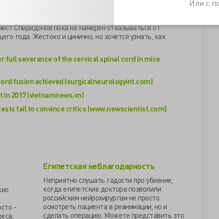
Или с 
 критиковать эксперименты коллаборации Канаверо,
ылаются на слабую достоверность и как бы
мист Спиридонов пока не намерен отказываться от
его года. Жестоко и цинично, но хочется узнать, как
er full severance of the cervical spinal cord in mice
cord fusion achieved (surgicalneurologyint.com)
t in 2017 (vietnamnews.vn)
ests fail to convince critics (www.newscientist.com)
Египетская неблагодарность
Неприятно слушать гадости про убиение,
когда египетские доктора позволили
жио
российским нейрохирургам не просто
осмотреть пациента в реанимации, но и
сто -
сделать операцию. Можете представить это
еса,