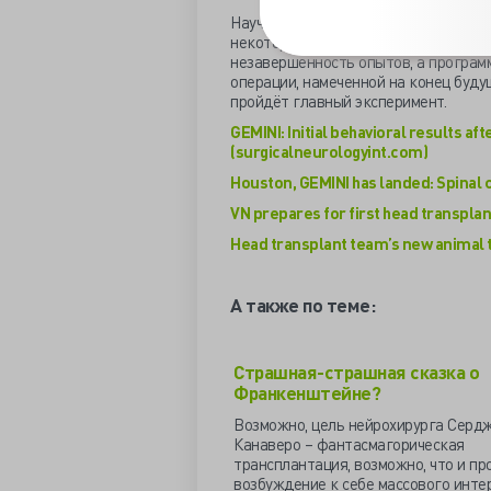
Научная общественность сторонится
некоторые смелые оппозиционеры сс
незавершенность опытов, а програм
операции, намеченной на конец будущ
пройдёт главный эксперимент.
GEMINI: Initial behavioral results aft
(surgicalneurologyint.com)
Houston, GEMINI has landed: Spinal 
VN prepares for first head transplan
Head transplant team’s new animal t
А также по теме:
Страшная-страшная сказка о
Франкенштейне?
Возможно, цель нейрохирурга Серд
Канаверо – фантасмагорическая
трансплантация, возможно, что и про
возбуждение к себе массового интер