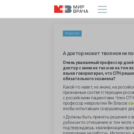
Новости
А доктор может твоя моя не п
Очень уважаемый профессор донёс
доктор с ними не так и не на том 
языке говорил врач, что СПЧ реши
обязательного экзамена?
Какой-то навет, не иначе, на россий
признанным соответствующим росси
с российскими пациентами. Член СПЧ
профессор неврологии Ян Власов
со
якобы испытавших сокрушающее дейс
«Должны быть приняты решения о в
рубежом
по отношению в том числе 
подтверждаешь квалификацию врача 
разрешение на работу». Интересно, 