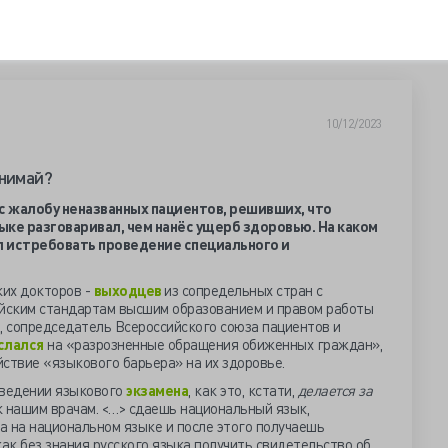
10/12/2023
онимай?
 жалобу неназванных пациентов, решивших, что
языке разговаривал, чем нанёс ущерб здоровью. На каком
л истребовать проведение специального и
ских докторов -
выходцев
из сопредельных стран с
йским стандартам высшим образованием и правом работы
, сопредседатель Всероссийского союза пациентов и
слался
на «разрозненные обращения обиженных граждан»,
твие «языкового барьера» на их здоровье.
ведении языкового
экзамена
, как это, кстати,
делается за
к нашим врачам. <…> сдаешь национальный язык,
на национальном языке и после этого получаешь
как без знания русского языка получить свидетельство об