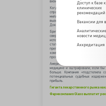
визитом медицинского представите
Доступ к базе 
клинических
Когда фармкомпании отлавливаю
справедливости, как будто пойма
рекомендаций
миллиарда долларов одной из п
вызывает сочувствия, как раз наоб
Вакансии для 
Докторов обманывать цинично и подл
Аналитически
Британская компания GlaxoSmithKl
новости меди
сверхприбылей блокбастера Paxil
использования в педиатрии. Чтоб
статьи в специализированном мед
Аккредитация 
препарата при лечении подростков
компания придумала незарегистриро
программы, мол, кто кормит, тот и т
Американские власти назвали де
медицине и оштрафовали, если бы 
больше. Компания «подстелила 
потенциальных судебных издерже
прибыль.
Гиганта лекарственного рынка на
Фармкомпания Glaxo выплатит ре