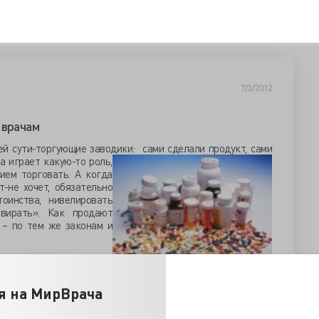
7/3/2012
 врачам
й сути-торгующие заводики: сами сделали продукт, сами
 играет какую-то роль,
ием торговать. А когда
т-не хочет, обязательно
оинства, нивелировать
ивирать». Как продают
 – по тем же законам и
отники, которые должны
 Но уж так сложилось в
е столько успехом на ниве родной компании, сколь поиском
я на МирВрача
т знают ровно столько, сколько нельзя не знать. Торговые
ому-то доктора, мягко говоря, не ценят приходящего с