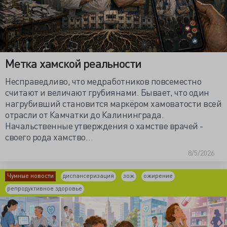
Метка хамской реальности
Несправедливо, что медработников повсеместно
считают и величают грубиянами. Бывает, что один
нагрубивший становится маркёром хамоватости всей
отрасли от Камчатки до Калининграда.
Начальственные утверждения о хамстве врачей -
своего рода хамство…
8/5/2026
Чумные новости
диспансеризация
зож
ожирение
репродуктивное здоровье