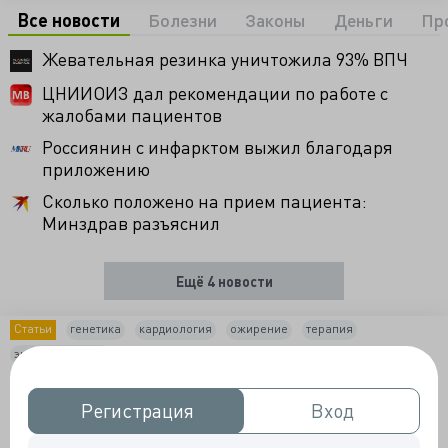
Все новости
Болезни
Законы
Деньги
Пр
Жевательная резинка уничтожила 93% ВПЧ
ЦНИИОИЗ дал рекомендации по работе с
жалобами пациентов
Россиянин с инфарктом выжил благодаря
приложению
Сколько положено на прием пациента:
Минздрав разъяснил
Ещё 4 новости
Статьи
генетика
кардиология
ожирение
терапия
эндокринология
Новые подходы к лечению ожирения:
генетические аспекты, терапия на основе
Регистрация
Регистрация
Вход
Вход
инкретинов