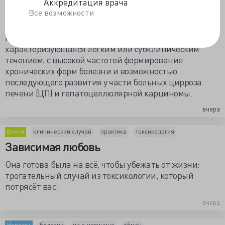
Аккредитация врача
гепатит С (ОГС) у взрослых (2026). Предназначены для
Все возможности
специалистов: диагностике, лечению и профилактике
антропонозная инфекционная болезнь с
гемоконтактным механизмом передачи возбудителя,
характеризующаяся легким или субклиническим
течением, с высокой частотой формирования
хронических форм болезни и возможностью
последующего развития у части больных цирроза
печени (ЦП) и гепатоцеллюлярной карциномы.
вчера
Блоги
клинический случай
практика
токсикология
Зависимая любовь
Она готова была на всё, чтобы убежать от жизни:
трогательный случай из токсикологии, который
потрясёт вас.
вчера
Новости
болезни
ии в медицине
обман