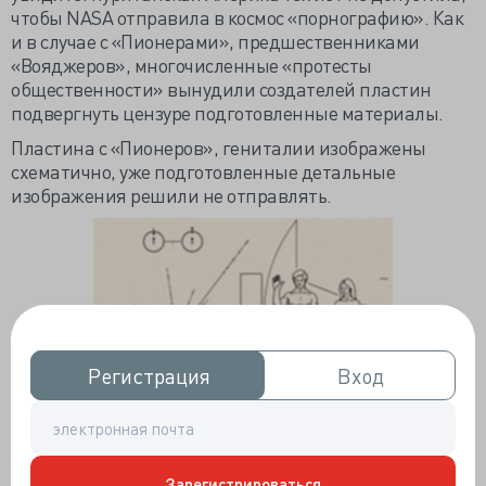
чтобы NASA отправила в космос «порнографию». Как
и в случае с «Пионерами», предшественниками
«Вояджеров», многочисленные «протесты
общественности» вынудили создателей пластин
подвергнуть цензуре подготовленные материалы.
Пластина с «Пионеров», гениталии изображены
схематично, уже подготовленные детальные
изображения решили не отправлять.
Регистрация
Регистрация
Вход
Вход
А это уже наши сегодняшние герои, «Вояджеры».
Зарегистрироваться