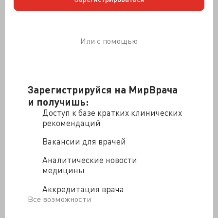
Только схемы, никакого нагого тела.
Например, схема репродуктивных систем мужчины и
женщины.
Или с помощью
Зарегистрируйся на МирВрача
и получишь:
Доступ к базе кратких клинических
рекомендаций
Вакансии для врачей
Аналитические новости
медицины
Аккредитация врача
Оплодотворение.
Все возможности