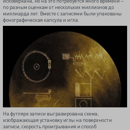
исковеркана, но на это потребуется много времени –
по разным оценкам от нескольких миллионов до
миллиарда лет. Вместе с записями были упакованы
фонографическая капсула и игла.
На футляре записи выгравирована схема,
изображающая установку иглы на поверхности
записи, скорость проигрывания и способ