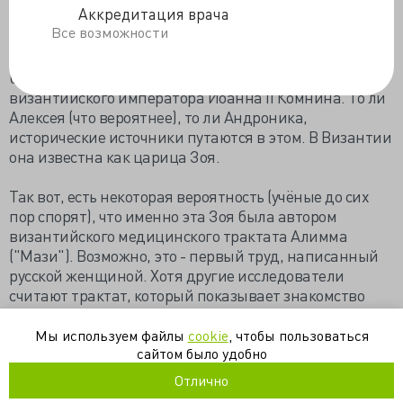
Аккредитация врача
Одна из внучек Владимира Мономаха и дочерей
Все возможности
княза Мстислава Владимировича, Добродея
(предположительное христианское имя - Евпраксия),
была выдана замуж за одного из сыновей
византийского императора Иоанна II Комнина. То ли
Алексея (что вероятнее), то ли Андроника,
исторические источники путаются в этом. В Византии
она известна как царица Зоя.
Так вот, есть некоторая вероятность (учёные до сих
пор спорят), что именно эта Зоя была автором
византийского медицинского трактата Алимма
("Мази"). Возможно, это - первый труд, написанный
русской женщиной. Хотя другие исследователи
считают трактат, который показывает знакомство
автора с "Каноном врачебной науки" Авиценны,
написан врачом по заказу другой царицы Зои,
Мы используем файлы
cookie
, чтобы пользоваться
жившей в XI веке.
сайтом было удобно
Отлично
Ссылка на источник