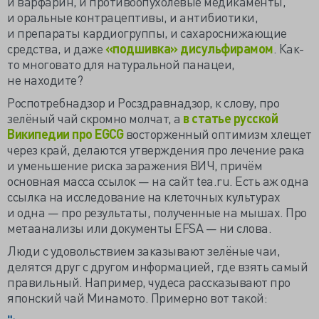
и варфарин, и противоопухолевые медикаменты,
и оральные контрацептивы, и антибиотики,
и препараты кардиогруппы, и сахароснижающие
средства, и даже
«подшивка» дисульфирамом
. Как-
то многовато для натуральной панацеи,
не находите?
Роспотребнадзор и Росздравнадзор, к слову, про
зелёный чай скромно молчат, а
в статье русской
Википедии про EGCG
восторженный оптимизм хлещет
через край, делаются утверждения про лечение рака
и уменьшение риска заражения ВИЧ, причём
основная масса ссылок — на сайт tea.ru. Есть аж одна
ссылка на исследование на клеточных культурах
и одна — про результаты, полученные на мышах. Про
метаанализы или документы EFSA — ни слова.
Люди с удовольствием заказывают зелёные чаи,
делятся друг с другом информацией, где взять самый
правильный. Например, чудеса рассказывают про
японский чай Минамото. Примерно вот такой: