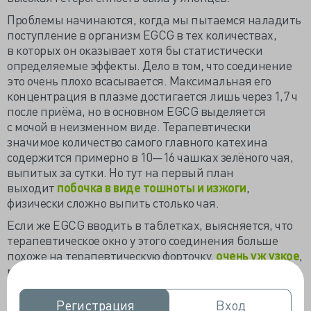
Проблемы начинаются, когда мы пытаемся наладить
поступление в организм EGCG в тех количествах,
в которых он оказывает хотя бы статистически
определяемые эффекты. Дело в том, что соединение
это очень плохо всасывается. Максимальная его
концентрация в плазме достигается лишь через 1,7 ч
после приёма, но в основном EGCG выделяется
с мочой в неизменном виде. Терапевтически
значимое количество самого главного катехина
содержится примерно в 10—16 чашках зелёного чая,
выпитых за сутки. Но тут на первый план
выходит
побочка в виде тошноты и изжоги
,
физически сложно выпить столько чая.
Если же EGCG вводить в таблетках, выясняется, что
терапевтическое окно у этого соединения больше
похоже на терапевтическую форточку,
очень уж узкое
,
риски в такой ситуации быстро перевешивают
пользу. Относительно безопасной суточной дозой
по
результатам июньского обзора 2018 года
можно
Регистрация
Регистрация
Вход
Вход