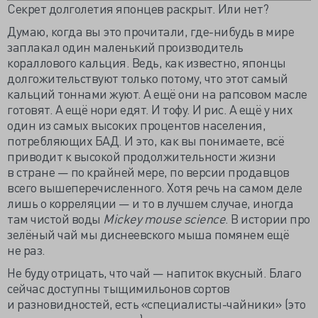
Секрет долголетия японцев раскрыт. Или нет?
Думаю, когда вы это прочитали, где-нибудь в мире
заплакал один маленький производитель
кораллового кальция. Ведь, как известно, японцы
долгожительствуют только потому, что этот самый
кальций тоннами жуют. А ещё они на рапсовом масле
готовят. А ещё нори едят. И тофу. И рис. А ещё у них
один из самых высоких процентов населения,
потребляющих БАД. И это, как вы понимаете, всё
приводит к высокой продолжительности жизни
в стране — по крайней мере, по версии продавцов
всего вышеперечисленного. Хотя речь на самом деле
лишь о корреляции — и то в лучшем случае, иногда
там чистой воды
Mickey mouse science
. В истории про
зелёный чай мы диснеевского мыша помянем ещё
не раз.
Не буду отрицать, что чай — напиток вкусный. Благо
сейчас доступны тыщимильонов сортов
и разновидностей, есть «специалисты-чайники» (это