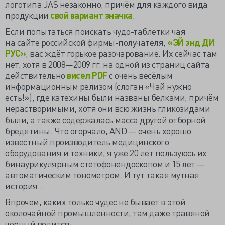
логотипа JAS незаконно, причём для каждого вида
продукции
свой вариант значка
.
Если попытаться поискать чудо-таблетки чая
на сайте российской фирмы-получателя,
«ЭЙ энд ДИ
РУС»
, вас ждёт горькое разочарование. Их сейчас там
нет, хотя в 2008—2009 гг. на одной из страниц сайта
действительно
висел PDF
с очень весёлым
информационным релизом (слоган «Чай нужно
есть!»), где катехины были названы белками, причём
нерастворимыми, хотя они всю жизнь гликозидами
были, а также содержалась масса другой отборной
бредятины. Что огорчало, AND — очень хорошо
известный производитель медицинского
оборудования и техники, я уже 20 лет пользуюсь их
бинаурикулярным стетофонендоскопом и 15 лет —
автоматическим тонометром. И тут такая мутная
история…
Впрочем, каких только чудес не бывает в этой
околочайной промышленности, там даже травяной
чёрный водится: