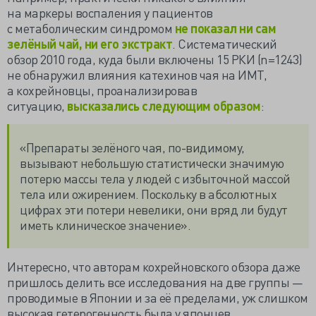
на маркеры воспаления у пациентов
с метаболическим синдромом
не показал ни сам
зелёный чай, ни его экстракт
. Систематический
обзор 2010 года, куда были включены 15 РКИ (n=1243)
не обнаружил влияния катехинов чая на ИМТ,
а кохрейновцы, проанализировав
ситуацию,
высказались следующим образом
:
«Препараты зелёного чая, по-видимому,
вызывают небольшую статистически значимую
потерю массы тела у людей с избыточной массой
тела или ожирением. Поскольку в абсолютных
цифрах эти потери невелики, они вряд ли будут
иметь клиническое значение».
Интересно, что авторам кохрейновского обзора даже
пришлось делить все исследования на две группы —
проводимые в Японии и за её пределами, уж слишком
высокая гетерогенность была у японцев.