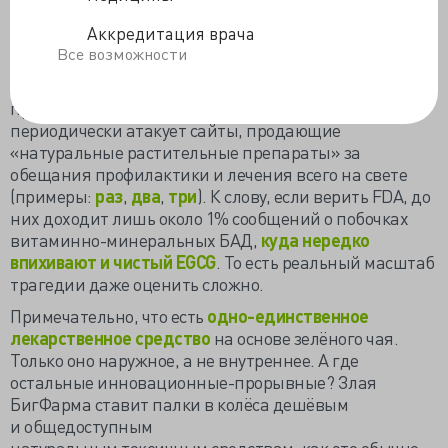
уже 89 страниц.
Аккредитация врача
В США
самый масштабный анализ
проводила
Все возможности
Американская фармакопея, под их прицел попали 216
отчётов о неблагоприятных побочных эффектах
приёма БАД с экстрактом зелёного чая, а FDA
периодически атакует сайты, продающие
«натуральные растительные препараты» за
обещания профилактики и лечения всего на свете
(примеры:
раз
,
два
,
три
). К слову, если верить FDA, до
них доходит лишь около 1% сообщений о побочках
витаминно-минеральных БАД,
куда нередко
впихивают и чистый EGCG
. То есть реальный масштаб
трагедии даже оценить сложно.
Примечательно, что есть
одно-единственное
лекарственное средство
на основе зелёного чая.
Только оно наружное, а не внутреннее. А где
остальные инновационные-прорывные? Злая
БигФарма ставит палки в колёса дешёвым
и общедоступным
натуральным
токсичным
средствам, как это обычно