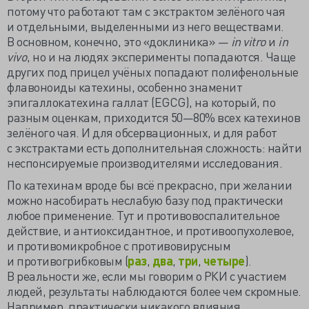
потому что работают там с экстрактом зелёного чая
и отдельными, выделенными из него веществами.
В основном, конечно, это «доклиника» —
in vitro
и
in
vivo
, но и на людях эксперименты попадаются. Чаще
других под прицел учёных попадают полифенольные
флавоноиды катехины, особенно знаменит
эпигаллокатехина галлат (EGCG), на который, по
разным оценкам, приходится 50—80% всех катехинов
зелёного чая. И для обсервационных, и для работ
с экстрактами есть дополнительная сложность: найти
неспонсируемые производителями исследования.
По катехинам вроде бы всё прекрасно, при желании
можно насобирать неслабую базу под практически
любое применение. Тут и противовоспалительное
действие, и антиоксидантное, и противоопухолевое,
и противомикробное с противовирусным
и противогрибковым (
раз
,
два
,
три
,
четыре
).
В реальности же, если мы говорим о РКИ с участием
людей, результаты наблюдаются более чем скромные.
Например, практически никакого влияния