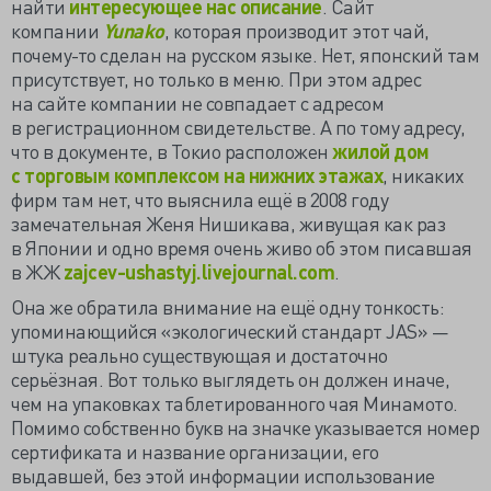
найти
интересующее нас описание
. Сайт
компании
Yunako
, которая производит этот чай,
почему-то сделан на русском языке. Нет, японский там
присутствует, но только в меню. При этом адрес
на сайте компании не совпадает с адресом
в регистрационном свидетельстве. А по тому адресу,
что в документе, в Токио расположен
жилой дом
с торговым комплексом на нижних этажах
, никаких
фирм там нет, что выяснила ещё в 2008 году
замечательная Женя Нишикава, живущая как раз
в Японии и одно время очень живо об этом писавшая
в ЖЖ
zajcev-ushastyj.livejournal.com
.
Она же обратила внимание на ещё одну тонкость:
упоминающийся «экологический стандарт JAS» —
штука реально существующая и достаточно
серьёзная. Вот только выглядеть он должен иначе,
чем на упаковках таблетированного чая Минамото.
Помимо собственно букв на значке указывается номер
сертификата и название организации, его
выдавшей, без этой информации использование