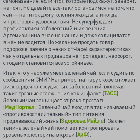
самоназвание, если что), которые подскажут, заварят,
напоят. Но давайте всё-таки остановимся на том, что
чай — напиток для утоления жажды, а иногда
и просто для удовольствия. Не суперфуд для
профилактики заболеваний и их лечения.
Артемизинина в чае не нашли и даже салицилатов
в нём не водится. Но желание продать товар
подороже, заявив о неких off-label характеристиках
чая у отдельных продавцов не пропадает, наоборот,
с годами становится всё устойчивее.
Итак, что у нас уже умеет зелёный чай, если судить по
сообщениям СМИ? Например, на пару с кофе снижает
риск сердечно-сосудистых заболеваний, включая
такие грозные осложнения как инфаркт (
ТАСС
).
Зелёный чай защищает от рака простаты
(
МедПортал
). Зелёный чай входит в так называемый
«противовоспалительный» тип питания,
продлевающий жизнь (
Здоровье.Mail.ru
). За счёт
танина зелёный чай помогает контролировать
уровень холестерина в крови (
АиФ
).