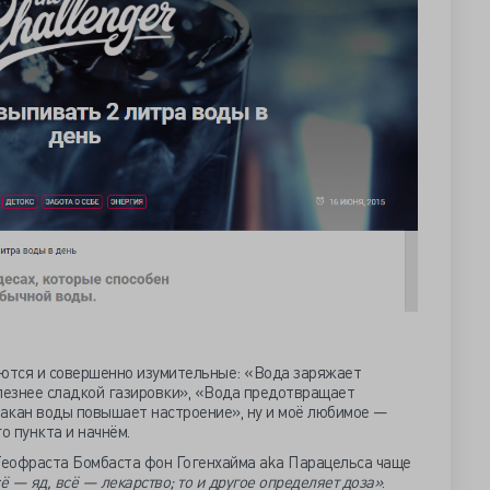
аются и совершенно изумительные: «Вода заряжает
олезнее сладкой газировки», «Вода предотвращает
акан воды повышает настроение», ну и моё любимое —
о пункта и начнём.
Теофраста Бомбаста фон Гогенхайма aka Парацельса чаще
ё — яд, всё — лекарство; то и другое определяет доза»
.