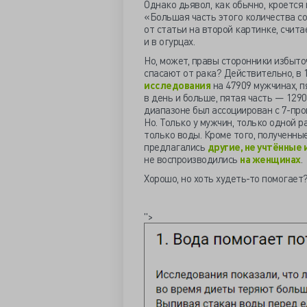
Однако дьявол, как обычно, кроется 
«Большая часть этого количества со
от статьи на второй картинке, считае
и в огурцах.
Но, может, правы сторонники избыто
спасают от рака? Действительно, в
исследования
на 47909 мужчинах, п
в день и больше, пятая часть — 129
диапазоне был ассоциирован с 7-про
Но. Только у мужчин, только одной р
только воды. Кроме того, полученн
предлагались
другие, не учтённые
не воспроизводились
на женщинах
.
Хорошо, но хоть худеть-то помогает?
">