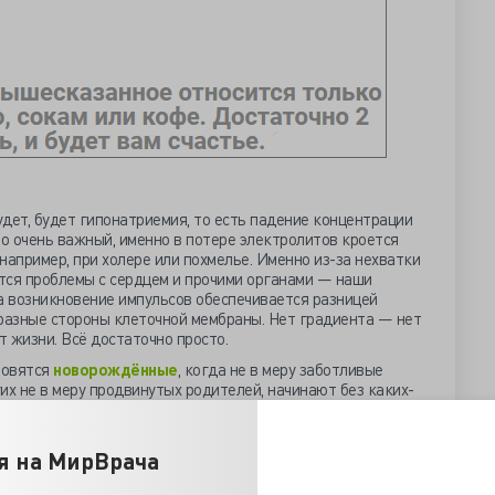
удет, будет гипонатриемия, то есть падение концентрации
то очень важный, именно в потере электролитов кроется
например, при холере или похмелье. Именно из-за нехватки
тся проблемы с сердцем и прочими органами — наши
а возникновение импульсов обеспечивается разницей
 разные стороны клеточной мембраны. Нет градиента — нет
 жизни. Всё достаточно просто.
новятся
новорождённые
, когда не в меру заботливые
их не в меру продвинутых родителей, начинают без каких-
ьшим количеством воды. Ещё один источник лишней
ые
бассейны для раннего развития
, в которые запускают
глатывание воды происходит непроизвольно,
я на МирВрача
ое падение уровня натрия в крови, может произойти очень
а, кома,
ex. let.