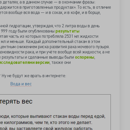
в деталях, а в данном случае — в окончании фразы:
держится в приготовленных продуктах». То есть, в отличие
тся вообще вся вода — и в соках, и в кофе, и в борще,
чной гидратации, утверждая, что 2 литра воды в день
 1999 году были опубликованы
результаты
ятая часть из которых потребляла 2531 мл жидкости
0 мл и меньше. Каждый дополнительный стакан в этом
центным снижением риска развития рака мочевого пузыря.
азновидности рака, и при учёте вообще всей жидкости, а не
ые результаты и сделанные выводы были
оспорены
,
 исследователями версии
, также они
 Ну не будут же врать в интернете:
Вода и вес