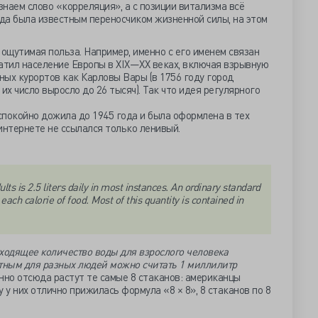
знаем слово «корреляция», а с позиции витализма всё
да была известным переносчиком жизненной силы, на этом
 ощутимая польза. Например, именно с его именем связан
атил население Европы в XIX—XX веках, включая взрывную
ых курортов как Карловы Вары (в 1756 году город
 их число выросло до 26 тысяч). Так что идея регулярного
 спокойно дожила до 1945 года и была оформлена в тех
интернете не ссылался только ленивый.
lts is 2.5 liters daily in most instances. An ordinary standard
r each calorie of food. Most of this quantity is contained in
ходящее количество воды для взрослого человека
артным для разных людей можно считать 1 миллилитр
енно отсюда растут те самые 8 стаканов: американцы
 у них отлично прижилась формула «8 × 8», 8 стаканов по 8
.