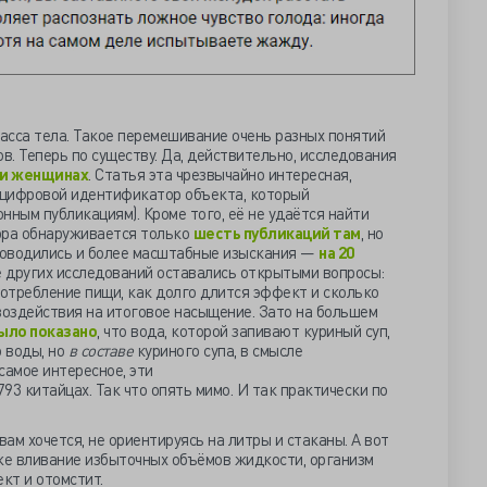
 масса тела. Такое перемешивание очень разных понятий
в. Теперь по существу. Да, действительно, исследования
ми женщинах
. Статья эта чрезвычайно интересная,
I (цифровой идентификатор объекта, который
нным публикациям). Кроме того, её не удаётся найти
ора обнаруживается только
шесть публикаций там
, но
Проводились и более масштабные изыскания —
на 20
ее других исследований оставались открытыми вопросы:
отребление пищи, как долго длится эффект и сколько
оздействия на итоговое насыщение. Зато на большем
ыло показано
, что вода, которой запивают куриный суп,
о воды, но
в составе
куриного супа, в смысле
самое интересное, эти
793 китайцах. Так что опять мимо. И так практически по
вам хочется, не ориентируясь на литры и стаканы. А вот
аже вливание избыточных объёмов жидкости, организм
кт и отомстит.