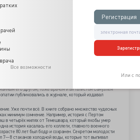
кратких
одой у взрослого человека не проходит незамеченным.
 и т. д. и т. п. Так что не нужно пихать в себя через силу
Регистрация
Регистрация
 пятый был уже лишним.
т, не из американского
диетологического руководства
врачей
ть. Точнее так: да, и оттуда тоже, но если копнуть
о конца XVIII века и упрёмся прямиком в Кристофа
е
прусского короля Фридриха Вильгельма III и его наиболее
Зарегистр
цины
и Искусство продления человеческой жизни» (привет
анимался тем же самым, когда это ещё не было
врача
та выдержала массу переизданий, многие из них
бой желающий может ознакомиться с версией 1860 года,
Все возможности
вода
первого издания, выполненного Василием Жуковским.
Или с 
зарубежных академий наук, в том числе Российской,
ом, интересоваться китайской алхимией, иллюминатами
манным его другом, тоже врачом и виталистом Самуэлем
опатии публиковались в журнале, который издавал
ение. Уже почти всё. В книге собрано множество чудесных
 как минимум сомнение. Например, история с Пертом
эш в четырёх милях от Темешвара, который якобы умер
 одна история касалась его коллеги, главного военного
озрасте 80 лет был бодр и сохранен. Секретом молодости
л 7—8 стаканов холодной воды, которые тот выпивал