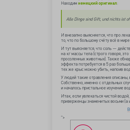
Находим
немецкий оригинал
:
Alle Dinge sind Gift, und nichts ist o
И внезапно выясняется, что про лека
то, что по большому счёту всё в мир
И тут выясняется, что соль — действ
на кг массы тела (строго говоря, эт
просоленных животных). Также обна
эффекта потребуется в 5 раз больше 
тех же крыс можно убить, напоив вод
У людей такие отравления описаны,
Собственно, именно с отдельных слу
и началось пристальное изучение во
Итак, если увлекаться чистой водой,
приверженцы знаменитых восьми (а ин
В
">