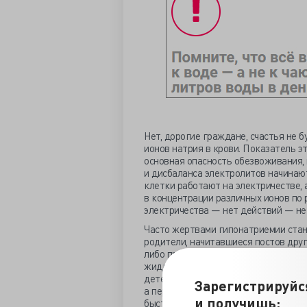
Нет, дорогие граждане, счастья не б
ионов натрия в крови. Показатель э
основная опасность обезвоживания, 
и дисбаланса электролитов начинаю
клетки работают на электричестве, 
в концентрации различных ионов по
электричества — нет действий — нет
Часто жертвами гипонатриемии ста
родители, начитавшиеся постов друг
либо причин допаивать ребёнка бол
жидкости — чрезвычайно популярн
детей чуть ли не с 1—2 месяцев. За
Зарегистрируйс
а передозировка, точнее, критическ
и получишь:
быстро: судороги, повреждение мозг