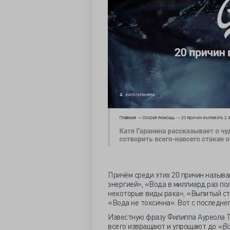
Причём среди этих 20 причин назыв
энергией», «Вода в миллиард раз п
некоторые виды рака», «Выпитый ст
«Вода не токсична». Вот с последнег
Известную фразу Филиппа Ауреола 
всего извращают и упрощают до
«Вс