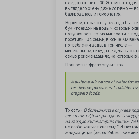
ежедневно лет с 30. Это мы сегодня 
выглядело очень даже логично — во
базировалась и гомеопатия.
Впрочем, от работ Гуфеланда была и
бум «поездок на воды», который охв
популярность таких минерально-водн
посетили 134 семьи, в конце XIX века
потребления воды, в том числе —
минеральной, никуда не делась, она
самых рекомендациях, на которые в 
Полностью фраза звучит так:
A suitable allowance of water for adu
for diverse persons is 1 milliliter fo
prepared foods.
То есть
«В большинстве случаев под
составляет 2,5 литра в день. Станд
на каждую килокалорию пищи»
. Им
не особо жалуют систему СИ, поэтому
жидких унций (около 240 мл) каждый