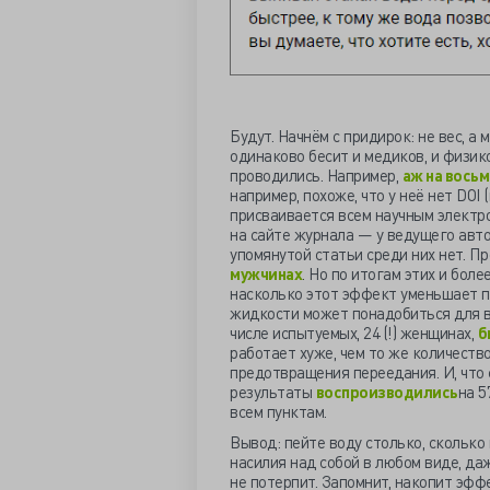
Будут. Начнём с придирок: не вес, а
одинаково бесит и медиков, и физико
проводились. Например,
аж на вось
например, похоже, что у неё нет DO
присваивается всем научным электро
на сайте журнала — у ведущего авт
упомянутой статьи среди них нет. 
мужчинах
. Но по итогам этих и бол
насколько этот эффект уменьшает п
жидкости может понадобиться для в
числе испытуемых, 24 (!) женщинах,
б
работает хуже, чем то же количеств
предотвращения переедания. И, что 
результаты
воспроизводились
на 5
всем пунктам.
Вывод: пейте воду столько, сколько 
насилия над собой в любом виде, д
не потерпит. Запомнит, накопит эффе