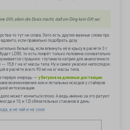
hne Gift; allein die Dosis macht, daß ein Ding kein Gift sei.
рства-то тут ни слова. Зато есть другие важные слова про
е ядовито, если правильно подобрать дозу.
ительно белый яд, если впихнуть её в крысу в расчёте 3 г
о будет LD50, то есть помрёт только половина основательно
руживается страшное: глутамата натрия для аналогичного
— 15,8 г на кг массы тела. Ну и самое ужасное напоследок:
ой в расчёте всего 90 мл на кг массы тела.
 в первую очередь —
у бегунов на длинные дистанции
.
чаев возникновения ком и летальных исходов у стайеров
дной интоксикации.
 дело может кончиться плохо. А ведь именно за это ратуют
огда и 10, и 12) обязательных стаканов в день:
ода, а не чай и не соки