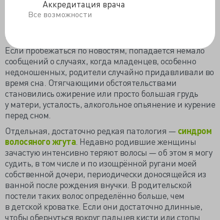
на них пришлось 12,9% всех случаев СВДС,
Аккредитация врача
включённых в исследование, так ещё
Все возможности
и в большинстве случаев младенцы спали там
не одни, а с кем-то из родителей.
Если пробежаться по новостям, попадается немало
сообщений о случаях, когда младенцев, особенно
недоношенных, родители случайно придавливали во
время сна. Отягчающими обстоятельствами
становились ожирение или просто большая грудь
у матери, усталость, алкогольное опьянение и курение
перед сном.
Отдельная, достаточно редкая патология —
синдром
волосяного жгута
. Недавно родившие женщины
зачастую интенсивно теряют волосы — об этом я могу
судить, в том числе и по изощрённой ругани моей
собственной дочери, периодически доносящейся из
ванной после рождения внучки. В родительской
постели таких волос определённо больше, чем
в детской кроватке. Если они достаточно длинные,
чтобы обернуться вокруг пальцев кисти или стопы