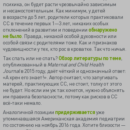
психика, он будет расти чрезвычайно зависимым
и несамостоятельным. Как минимум, у детей
в возрасте до 5 лет, родители которых практиковали
СС в течение первых 1—3 лет, никаких особых
отклонений в развитии и поведении
обнаружено
не было
. Правда, никакой особой духовности или
особой связи с родителями тоже. Как и признаков
чудовищности у тех, кто рос в кроватке. Так что ничья.
Так спать или не спать?
Обзор литературы по теме
,
опубликованный в
Maternal and Child Health
Journal
в 2015 году, даёт чёткий и однозначный ответ:
«А хрен его знает!». Автор считает, что запугивать
матерей, практикующих СС, не стоит, толку от этого
не будет. Но если им уж так хочется, нужно объяснять
им правила безопасности, потому как рисков в СС
всё-таки немало.
Аналогичной позиции
придерживается
уже
упоминавшаяся Американская академия педиатрии
по состоянию на ноябрь 2016 года. Хотите близости —