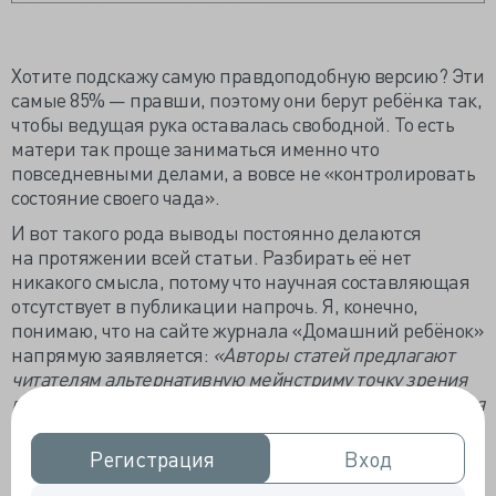
Хотите подскажу самую правдоподобную версию? Эти
самые 85% — правши, поэтому они берут ребёнка так,
чтобы ведущая рука оставалась свободной. То есть
матери так проще заниматься именно что
повседневными делами, а вовсе не «контролировать
состояние своего чада».
И вот такого рода выводы постоянно делаются
на протяжении всей статьи. Разбирать её нет
никакого смысла, потому что научная составляющая
отсутствует в публикации напрочь. Я, конечно,
понимаю, что на сайте журнала «Домашний ребёнок»
напрямую заявляется:
«Авторы статей предлагают
читателям альтернативную мейнстриму точку зрения
по всем вопросам, касающимся рождения, воспитания
и образования детей, семьи, здоровья и образа жизни
современного человека»
. Но не до такой же степени.
Регистрация
Регистрация
Вход
Вход
Ну а что говорит мейнстрим, кроме того, что Земля