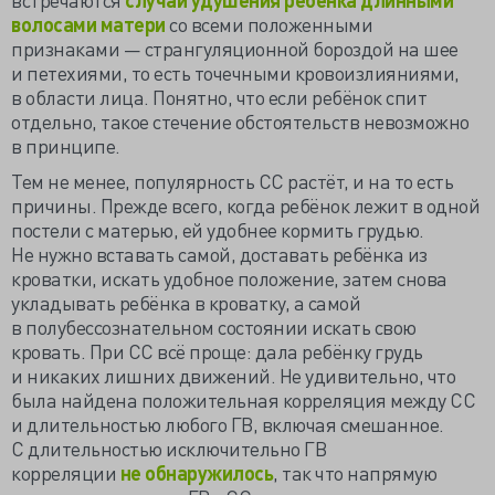
волосами матери
со всеми положенными
признаками — странгуляционной бороздой на шее
и петехиями, то есть точечными кровоизлияниями,
в области лица. Понятно, что если ребёнок спит
отдельно, такое стечение обстоятельств невозможно
в принципе.
Тем не менее, популярность СС растёт, и на то есть
причины. Прежде всего, когда ребёнок лежит в одной
постели с матерью, ей удобнее кормить грудью.
Не нужно вставать самой, доставать ребёнка из
кроватки, искать удобное положение, затем снова
укладывать ребёнка в кроватку, а самой
в полубессознательном состоянии искать свою
кровать. При СС всё проще: дала ребёнку грудь
и никаких лишних движений. Не удивительно, что
была найдена положительная корреляция между СС
и длительностью любого ГВ, включая смешанное.
С длительностью исключительно ГВ
корреляции
не обнаружилось
, так что напрямую