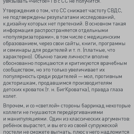
увязывать «чистое» ГВ с СС не получится.
Утверждения о том, что СС снижает частоту СВДС,
не подтверждены результатами исследований,
к дизайну которых нет претензий. В основном такая
информация распространяется отдельными
«популяризаторами», в том числе с медицинским
образованием, через свои сайты, книги, программы
и семинары для родителей и т. п. (платные, что
характерно). Обычно такие личности вполне
обоснованно порицаются и критикуются врачебным
сообществом, но это только увеличивает их
популярность среди родителей — мол, противным
докторишкам, продавшимся производителям
детских кроваток (т. н. БигКроватка), правда глаза
колет.
Впрочем, и со «светлой» стороны баррикад некоторые
коллеги не гнушаются передёргиваниями
и манипуляциями. Один из классических аргументов:
ребёнок вырастет, и вы его из своей супружеской
постели не сможете выгнать, плюс у него надломится