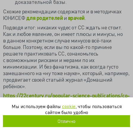
доказательной базы.
Схожие рекомендации содержатся и в методичках
ЮНИСЕФ
для родителей
и
врачей
.
Подводя итог: никаких чудес от СС ждать не стоит.
Как и любое явление, он имеет плюсы и минусы, но
в данном конкретном случае минусов всё-таки
больше. Поэтому, если вы по какой-то причине
решаете практиковать СС, ознакомьтесь
с возможными рисками и мерами по их
минимизации. И без фанатизма, как всегда густо
замешанного на «ну тоже науке», который, например,
продвигает своей статьёй журнал «Домашний
ребёнок».
https://22century.ru/popular-science-publications/co-
sleeping
Мы используем файлы
cookie
, чтобы пользоваться
сайтом было удобно
биология
физиология
Отлично