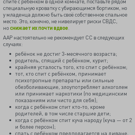
спите с ребёнком в одной комнате, поставьте рядом
специальную кроватку с убирающимся бортиком, но
у младенца должно быть своё собственное спальное
место. Это, конечно, не нивелирует риски СВДС,
но
снижает их почти вдвое
.
AAP настоятельно не рекомендует СС в следующих
случаях:
ребёнок не достиг 3-месячного возраста;
родитель, спящий с ребёнком, курит;
крайняя усталость того, кто спит с ребёнком;
тот, кто спит с ребёнком, принимает
психотропные препараты или сильные
обезболивающие, злоупотребляет алкоголем
или принимает наркотики (по медицинским
показаниям или чисто для себя);
когда с ребёнком спит кто-то, кроме
родителей, в том числе старшие дети;
когда с ребёнком спит куча народу (куча — от 2
и более персон);
спать с ребёнком предполагается на диване,