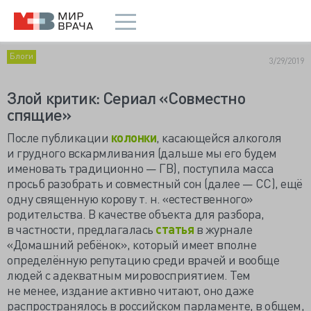
Блоги
3/29/2019
Злой критик: Сериал «Совместно
спящие»
После публикации
колонки
, касающейся алкоголя
и грудного вскармливания (дальше мы его будем
именовать традиционно — ГВ), поступила масса
просьб разобрать и совместный сон (далее — СС), ещё
одну священную корову т. н. «естественного»
родительства. В качестве объекта для разбора,
в частности, предлагалась
статья
в журнале
«Домашний ребёнок», который имеет вполне
определённую репутацию среди врачей и вообще
людей с адекватным мировосприятием. Тем
не менее, издание активно читают, оно даже
распространялось в российском парламенте, в общем,