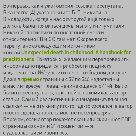
Во-первых, как я уже говорил, ссылка перепутана.
В качестве [4] указана книга Б. П. Никитина.
В молодости, когда у нас с супругой ещё только
должна была появиться дочь, мы эту книгу читали.
Никакой статистики по внезапной смерти
относительно ГВ и СС там нет. Скорее всего,
перепутано со следующим источником,
книгой
Unexpected death in childhood. A handbook for
practitioners
. Во-вторых, желающим перепроверить
информацию придётся приобрести подписку
издательства
Wiley
, книги нет в свободном доступе.
Даже в
превью
страницы с 37 по 346 недоступны,
а нас интересует глава, начинающаяся с 41-й. Было
бы интересно узнать, как с ней ознакомилась автор
статьи. Самый реалистичный сценарий «гуляющая
ссылка» — на эту книгу кто-то где-то сослался, а автор
просто сделала то же самое, не перепроверяя.
Впрочем, если автор покажет скан или скриншот PDF
страницы со сном и 31 процентом — я
с удовольствием извинюсь.