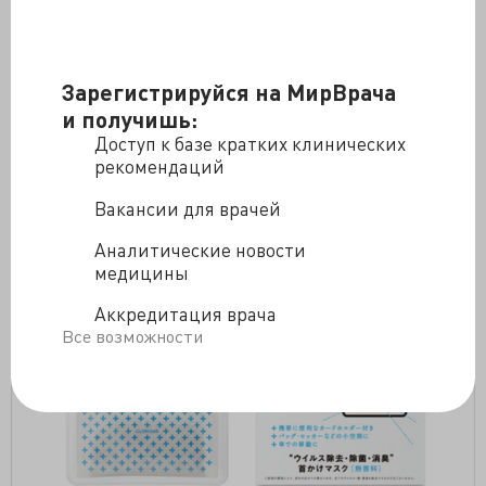
Оказалось, что ClO
можно не только пить, но и носить
2
на себе в виде защитного кокона от самых
разнообразных инфекций. Непроницаемая для
Зарегистрируйся на МирВрача
возбудителей оболочка образуется при ношении
и получишь:
примерно вот такого бейджика:
Доступ к базе кратких клинических
Злой критик: MMS и хлорка творогом. Илл. 3.
рекомендаций
">
Вакансии для врачей
Аналитические новости
медицины
Аккредитация врача
Все возможности