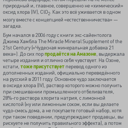
природный и, главное, совершенно не «химический»
оксид хлора (IV), ClO
. Как это всё уживается в одном
2
мозгу вместе с концепцией «естественничества» —
загадка.
Бум начался в 2006 году с книги экс-сайентолога
Джима Хамбла The Miracle Mineral Supplement of the
21st Century («Чудесная минеральная добавка 21
века»). До сих пор
продаётся на Амазоне
, выдержала
четыре издания и отлично себя чувствует. На Озоне,
кстати,
тоже присутствует
перевод одного из
дополненных изданий, официально переведённого
на русский в 2011 году. Основное чудо заключается
в оксиде хлора (IV), раствор которого можно получить
при смешивании промышленного отбеливателя,
28%-го раствора хлорита натрия, с лимонной
кислотой (ну или лимонным соком, если вы делаете
чудо-смесь дома, а не покупаете готовый набор, хотя
при таком поведении, предупреждают продавцы, вы
рискуете не получить правильного эффекта), а потом