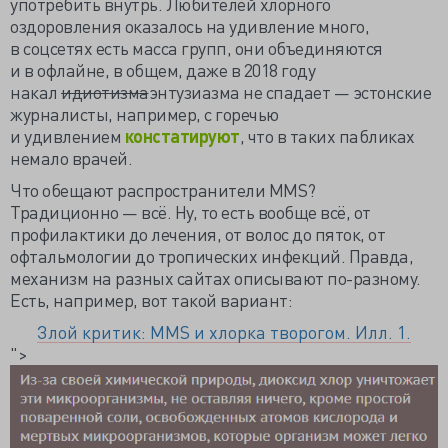
употребить внутрь. Любителей хлорного
оздоровления оказалось на удивление много,
в соцсетях есть масса групп, они объединяются
и в офлайне, в общем, даже в 2018 году
накал
идиотизма
энтузиазма не спадает — эстонские
журналисты, например, с горечью
и удивлением
констатируют
, что в таких пабликах
немало врачей.
Что обещают распространители MMS?
Традиционно — всё.
Ну, то есть вообще всё, от
профилактики до лечения, от волос до пяток, от
офтальмологии до тропических инфекций. Правда,
механизм на разных сайтах описывают по-разному.
Есть, например, вот такой вариант:
Злой критик: MMS и хлорка творогом. Илл. 1.
">