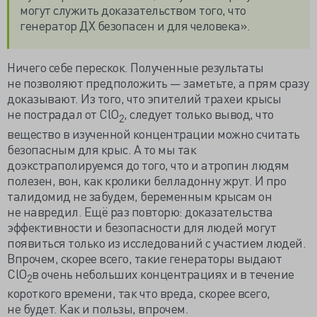
могут служить доказательством того, что
генератор ДХ безопасен и для человека».
Ничего себе перескок. Полученные результаты
не позволяют предположить — заметьте, а прям сразу
доказывают. Из того, что эпителий трахеи крысы
не пострадал от ClO
, следует только вывод, что
2
вещество в изученной концентрации можно считать
безопасным для крыс. А то мы так
доэкстраполируемся до того, что и атропин людям
полезен, вон, как кролики белладонну жрут. И про
талидомид не забудем, беременным крысам он
не навредил. Ещё раз повторю: доказательства
эффективности и безопасности для людей могут
появиться только из исследований с участием людей.
Впрочем, скорее всего, такие генераторы выдают
ClO
в очень небольших концентрациях и в течение
2
короткого времени, так что вреда, скорее всего,
не будет. Как и пользы, впрочем.