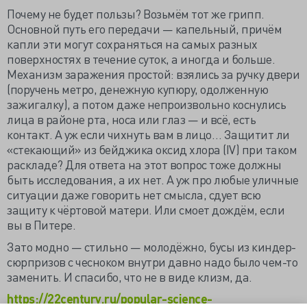
Почему не будет пользы? Возьмём тот же грипп.
Основной путь его передачи — капельный, причём
капли эти могут сохраняться на самых разных
поверхностях в течение суток, а иногда и больше.
Механизм заражения простой: взялись за ручку двери
(поручень метро, денежную купюру, одолженную
зажигалку), а потом даже непроизвольно коснулись
лица в районе рта, носа или глаз — и всё, есть
контакт. А уж если чихнуть вам в лицо… Защитит ли
«стекающий» из бейджика оксид хлора (IV) при таком
раскладе? Для ответа на этот вопрос тоже должны
быть исследования, а их нет. А уж про любые уличные
ситуации даже говорить нет смысла, сдует всю
защиту к чёртовой матери. Или смоет дождём, если
вы в Питере.
Зато модно — стильно — молодёжно, бусы из киндер-
сюрпризов с чесноком внутри давно надо было чем-то
заменить. И спасибо, что не в виде клизм, да.
https://22century.ru/popular-science-