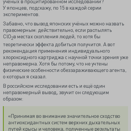
учёных в процитированном исследовании?
У японцев, подскажу, по 15 в каждой серии
экспериментов.
Забавно, что вывод японских учёных можно назвать
правомерным: действительно, если распылять
ClO
в местах скопления людей, то хотя бы
2
теоретически эффекта добиться получится. А вот
рекомендация применения индивидуального
хлороксидного картриджа с научной точки зрения уже
неправомерна. Хотя бы потому, что не учтены
физические особенности обеззараживающего агента,
о которых я сказал.
В российском исследовании есть и ещё один
неправомерный вывод, звучит он следующим
образом:
«Принимая во внимание значительное сходство
антиоксидантных систем верхних дыхательных
путей крысы и человека, полученные результаты