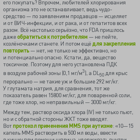
его покупать? Впрочем, любителей хлорирования
организма это не останавливает, ведь чудо-
средство — по заявлениям продавцов — исцеляет
и от ВИЧ-инфекции, и от рака, и от гепатитов всех
разом. Всё настолько серьёзно, что FDA пришлось
даже
обратиться к потребителям
— не пейте,
козлёночками станете. И потом ещё
для закрепления
повторить
— нет, не только не эффективно, но
и потенциально опасно. Кстати, да, вещество
токсичное. Поэтому для него установлена ПДК
3
в воздухе рабочей зоны (0,1 мг/м
), а DL
для крыс
50
перорально — не такие уж и большие 292 мг/кг.
У глутамата натрия, для сравнения, тот же
показатель равен 15800 мг/кг, для поваренной соли,
где тоже хлор, но неправильный — 3000 мг/кг.
Между тем, раствор оксида хлора (IV) не только пьют,
но и с обратной стороны ЖКТ тоже вводят.
Вот
протокол применения MMS при аутизме
: «10—15
капель MMS растворить в 500 мл воды, ввести
в кишку при помощи шприца, удерживать внутри