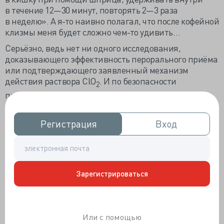
в течение 12—30 минут, повторять 2—3 раза
в неделю». А я-то наивно полагал, что после кофейной
клизмы меня будет сложно чем-то удивить…
Серьёзно, ведь нет ни одного исследования,
доказывающего эффективность перорального приёма
или подтверждающего заявленный механизм
действия раствора ClO
. И по безопасности
2
применяемых доз — тоже, между прочим. Но MMS
расходится как горячие пирожки, в русскоязычном
сегменте в соответствующих группах только
Регистрация
Регистрация
Вход
Вход
и спрашивают — как заказать, да как купить,
желательно с доставкой. И делятся рецептами —
в каком соотношении смешивать для разных
заболеваний. У нас его в основном продвигают как
средство от рака на любых стадиях. Даже не буду
Зарегистрироваться
ссылаться на этих — прямо скажем — подонков, или
цитировать их — самостоятельно находится за 30
секунд.
Или с помощью
Самое интересное в этой истории — продолжение.