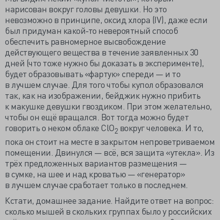
нарисован вокруг головы девушки. Но это
невозможно в принципе, оксид хлора (IV), даже если
был придуман какой-то невероятный способ
обеспечить равномерное высвобождение
действующего вещества в течение заявленных 30
дней (что тоже нужно бы доказать в эксперименте),
будет образовывать «фартук» спереди — и то
в лучшем случае. Для того чтобы купол образовался
так, как на изображении, бейджик нужно прибить
к макушке девушки гвоздиком. При этом желательно,
чтобы он ещё вращался. Вот тогда можно будет
говорить о неком облаке ClO
вокруг человека. И то,
2
пока он стоит на месте в закрытом непроветриваемом
помещении. Двинулся — всё, вся защита «утекла». Из
трёх предложенных вариантов размещения —
в сумке, на шее и над кроватью — «генератор»
в лучшем случае сработает только в последнем.
Кстати, домашнее задание. Найдите ответ на вопрос:
сколько мышей в скольких группах было у российских