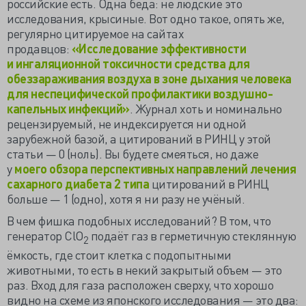
российские есть. Одна беда: не людские это
исследования, крысиные. Вот одно такое, опять же,
регулярно цитируемое на сайтах
продавцов:
«Исследование эффективности
и ингаляционной токсичности средства для
обеззараживания воздуха в зоне дыхания человека
для неспецифической профилактики воздушно-
капельных инфекций»
. Журнал хоть и номинально
рецензируемый, не индексируется ни одной
зарубежной базой, а цитирований в РИНЦ у этой
статьи — 0 (ноль). Вы будете смеяться, но даже
у
моего обзора перспективных направлений лечения
сахарного диабета 2 типа
цитирований в РИНЦ
больше — 1 (одно), хотя я ни разу не учёный.
В чем фишка подобных исследований? В том, что
генератор ClO
подаёт газ в герметичную стеклянную
2
ёмкость, где стоит клетка с подопытными
животными, то есть в некий закрытый объем — это
раз. Вход для газа расположен сверху, что хорошо
видно на схеме из японского исследования — это два: