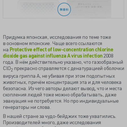
Придумка японская, исследования по теме тоже
в основном японские. Чаще всего ссылаются
на
Protective effect of low-concentration chlorine
dioxide gas against influenza A virus infection
2008
года. В нём действительно указано, что газообразный
ClO
прекрасно справляется с денатурацией оболочки
2
вируса гриппа A, не убивая при этом подопытных
животных, причём концентрация эта и для человека
безопасна. Из чего авторы делают вывод, что и места
скопления людей тоже можно обрабатывать, даже
эвакуация не потребуется. Но про индивидуальные
генераторы ни слова.
В нашей стране за чудо-бейджик тоже ухватились.
Производителей много, даже исследования