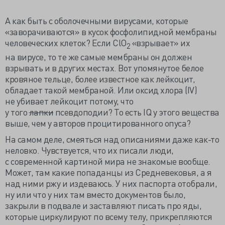
А как быть с оболочечными вирусами, которые
«заворачиваются» в кусок фосфолипидной мембраны
человеческих клеток? Если ClO
«взрывает» их
2
на вирусе, то те же самые мембраны он должен
взрывать и в других местах. Вот упомянутое белое
кровяное тельце, более известное как лейкоцит,
обладает такой мембраной. Или оксид хлора (IV)
не убивает лейкоцит потому, что
у того
лапки
псевдоподии? То есть IQ у этого вещества
выше, чем у авторов процитированного опуса?
На самом деле, смеяться над описаниями даже как-то
неловко. Чувствуется, что их писали люди,
с современной картиной мира не знакомые вообще.
Может, там какие попаданцы из Средневековья, а я
над ними ржу и издеваюсь. У них паспорта отобрали,
ну или что у них там вместо документов было,
закрыли в подвале и заставляют писать про яды,
которые циркулируют по всему телу, прикрепляются