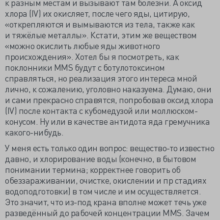
к разным местам и вызывают там болезни. А оксид
хлора (IV) их окисляет, после чего яды, цитирую,
«открепляются и вымываются из тела, также как
и тяжёлые металлы». Кстати, этим же веществом
«можно окислить любые яды животного
происхождения». Хотел бы я посмотреть, как
поклонники MMS будут с ботулотоксином
справляться, но реализация этого интереса мной
лично, к сожалению, уголовно наказуема. Думаю, они
и сами прекрасно справятся, попробовав оксид хлора
(IV) после контакта с кубомедузой или моллюском-
конусом. Ну или в качестве антидота яда гремучника
какого-нибудь.
У меня есть только один вопрос: вещество-то известно
давно, и хлорирование воды (конечно, в бытовом
понимании термина; корректнее говорить об
обеззараживании, очистке, окислении и пр стадиях
водоподготовки) в том числе и им осуществляется.
Это значит, что из-под крана вполне может течь уже
разведённый до рабочей концентрации MMS. Зачем