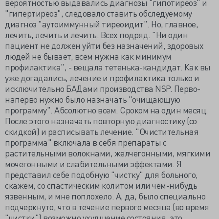
вероятностью выдавались диагнозы "гипотиреоз" и
"гипертиреоз", следовало ставить обследуемому
диагноз "аутоиммунный тиреоидит". Но, главное,
лечить, лечить и лечить. Всех подряд. "Ни один
пациент не должен уйти без назначений, здоровых
людей не бывает, всем нужна как минимум
профилактика", - вещала тетенька-кандидат. Как вы
уже догадались, лечение и профилактика только и
исключительно БАДами производства NSP. Перво-
наперво нужно было назначать "очищающую
программу". Абсолютно всем. Сроком на один месяц.
После этого назначать повторную диагностику (со
скидкой) и расписывать лечение. "Очистительная
программа" включала в себя препараты с
растительными волокнами, желчегонными, мягкими
мочегонными и слабительными эффектами. Я
представил себе подобную "чистку" для больного,
скажем, со спастическим колитом или чем-нибудь
язвенным, и мне поплохело. А, да, было специально
подчеркнуто, что в течение первого месяца (во время
"чистки") возможно ухудшение состояния, это