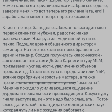
моментально материализовался и забрал свою долю,
заверив меня, что вот теперь его реклама (ага, его!)
заработала и клиент попрёт просто косяком.
Клиент не пёр. За неделю забежал только один клон
первой клиентки и убежал, радостно махая
распечатками. Я загрустил, медициной тут и не
пахло. Подошло время обещанного директором
семинара. На него поехали все новообращенные
врачи и гендир. Сходка получилась классической -
зал обвешан цитатами Дейла Карнеги и гуру MLM,
призывами к успешности, увеличению объемов
продаж и т.д. Стали выступать представители NSP,
всякие серебряные и золотые мастера, а также
прочие
пацаны, пришедшие к успеху
"эксперты".
Меня не покидало усиливающееся ощущение
дурдома и нереальности происходящего. Какую пургу
гнали выступавшие - это надо было слышать... Потом
слово дали какой-то кандидатке медицинских наук,
которая чуть ли не с рождения работает с