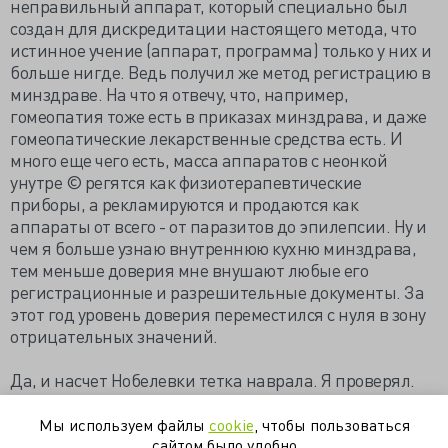
неправильный аппарат, который специально был
создан для дискредитации настоящего метода, что
истинное учение (аппарат, программа) только у них и
больше нигде. Ведь получил же метод регистрацию в
минздраве. На что я отвечу, что, например,
гомеопатия тоже есть в приказах минздрава, и даже
гомеопатические лекарственные средства есть. И
много еще чего есть, масса аппаратов с неонкой
унутре © регятся как физиотерапевтические
приборы, а рекламируются и продаются как
аппараты от всего - от паразитов до эпилепсии. Ну и
чем я больше узнаю внутреннюю кухню минздрава,
тем меньше доверия мне внушают любые его
регистрационные и разрешительные документы. За
этот год уровень доверия переместился с нуля в зону
отрицательных значений.
Да, и насчет Нобелевки тетка наврала. Я проверял.
Впрочем, может, она о Шнобелевке говорила? Там я
не искал. Хотя самое логичное место для
Мы используем файлы
cookie
, чтобы пользоваться
биорезонаторов.
сайтом было удобно