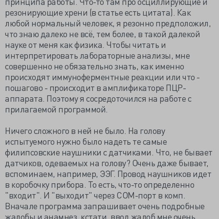
принципа работы. Что-то там про осциллирующие и
резонирующие хрени (в статье есть цитата). Как
любой нормальный человек, я резонно предположил,
что знаю далеко не всё, тем более, в такой далекой
науке от меня как физика. Чтобы читать и
интерпретировать лабораторные анализы, мне
совершенно не обязательно знать, как именно
происходят иммуноферментные реакции или что -
пошагово - происходит в амплификаторе ПЦР-
аппарата. Поэтому я сосредоточился на работе с
прилагаемой программой.
Ничего сложного в ней не было. На голову
испытуемого нужно было надеть те самые
филипсовские наушники с датчиками. Что, не бывает
датчиков, одеваемых на голову? Очень даже бывает,
вспоминаем, например, ЭЭГ. Провод наушников идет
в коробочку прибора. То есть, что-то определенно
"входит". И "выходит" через COM-порт в комп.
Вначале программа запрашивает очень подробные
жалобы и анамнез, кстати, ввод жалоб мне очень