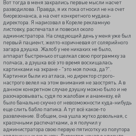
Вот тогда в меня закрались первые мысли насчет
разводилова. Правда, я их пока относил не на счет
биорезонанса, а на счет конкретного мудака-
директора. Я нарисовал в Кореле рекламную
листовку, распечатал и повесил около
администратора. На следующий день у меня уже был
первый пациент, желто-коричневая от солярийного
загара дэушка. Жалоб у нее никаких не было,
аппарат быстренько отщелкал свою программку за
полчаса, а дэушка всё это время восхищалась
картинками на экране - "это моя почка, да?".
Картинки были из атласа, но директор строго-
настрого велел на этом внимания не заострять. А в
данном конкретном случае дэушку можно было и не
разочаровывать; судя по жалобам и анамнезу, ей
было банально скучно от невозможности куда-нибудь
еще слить бабло папика. А тут всё какое-то
развлечение. В общем, она ушла жутко довольная, с
красочными распечатками, а я получил у
администратора свою первую пятисотку из полутора
заплаченных ею тысяч. Директор, узнав о клиенте,