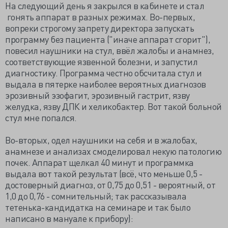
На следующий день я закрылся в кабинете и стал
гонять аппарат в разных режимах. Во-первых,
вопреки строгому запрету директора запускать
программу без пациента ("иначе аппарат сгорит"),
повесил наушники на стул, ввёл жалобы и анамнез,
соответствующие язвенной болезни, и запустил
диагностику. Программа честно обсчитала стул и
выдала в пятерке наиболее вероятных диагнозов
эрозивный эзофагит, эрозивный гастрит, язву
желудка, язву ДПК и хеликобактер. Вот такой больной
стул мне попался.
Во-вторых, одел наушники на себя и в жалобах,
анамнезе и анализах смоделировал некую патологию
почек. Аппарат щелкал 40 минут и программка
выдала вот такой результат (всё, что меньше 0,5 -
достоверный диагноз, от 0,75 до 0,51 - вероятный, от
1,0 до 0,76 - сомнительный; так рассказывала
тетенька-кандидатка на семинаре и так было
написано в мануале к прибору):