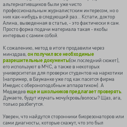
альтернативщиков были уже чисто
профессиональным журналистским интересом, но о
них как-нибудь в следующий раз... Кстати, доктор
Алина, выведенная в статье, - это фактически я сам.
Просто форма подачи материала такая - якобы
интервью с самим собой.
К сожалению, метод в итоге продавили через
минздрав,
он получил все необходимые
разрешительные документы
(см.последний сюжет),
его используют в МЧС, а также в некоторых
университетах для проверки студентов на наркотики
(например, в Бауманке уже год как пасется фирма
Имедис с обероноподобным аппаратиком). А
Медведев
еще и школьников предлагает проверять
.
Думаете, будут изучать мочу/кровь/волосы? Щаз, ага,
только разбегутся.
Уверен, что найдутся сторонники биорезонаторов или
сами диагносты, которые скажут, что это был