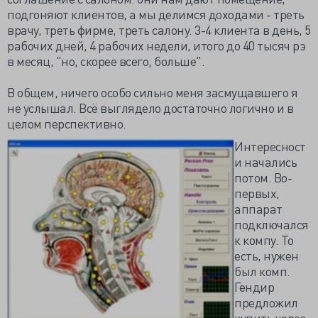
подгоняют клиентов, а мы делимся доходами - треть
врачу, треть фирме, треть салону. 3-4 клиента в день, 5
рабочих дней, 4 рабочих недели, итого до 40 тысяч рэ
в месяц, "но, скорее всего, больше".
В общем, ничего особо сильно меня засмущавшего я
не услышал. Всё выглядело достаточно логично и в
целом перспективно.
Интересност
и начались
потом. Во-
первых,
аппарат
подключался
к компу. То
есть, нужен
был комп.
Гендир
предложил
купить через