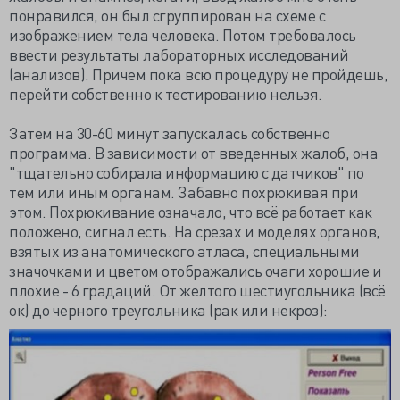
понравился, он был сгруппирован на схеме с
изображением тела человека. Потом требовалось
ввести результаты лабораторных исследований
(анализов). Причем пока всю процедуру не пройдешь,
перейти собственно к тестированию нельзя.
Затем на 30-60 минут запускалась собственно
программа. В зависимости от введенных жалоб, она
"тщательно собирала информацию с датчиков" по
тем или иным органам. Забавно похрюкивая при
этом. Похрюкивание означало, что всё работает как
положено, сигнал есть. На срезах и моделях органов,
взятых из анатомического атласа, специальными
значочками и цветом отображались очаги хорошие и
плохие - 6 градаций. От желтого шестиугольника (всё
ок) до черного треугольника (рак или некроз):