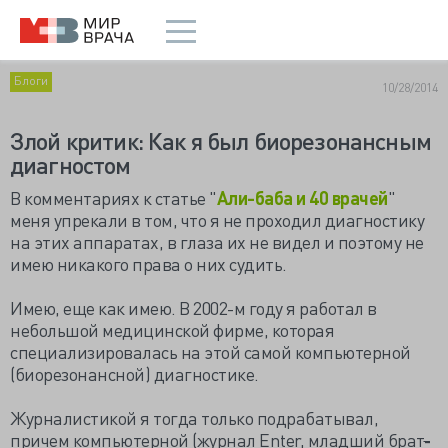
Блоги
10/28/2014
Злой критик: Как я был биорезонансным
диагностом
В комментариях к статье "
Али-баба и 40 врачей
"
меня упрекали в том, что я не проходил диагностику
на этих аппаратах, в глаза их не видел и поэтому не
имею никакого права о них судить.
Имею, еще как имею. В 2002-м году я работал в
небольшой медицинской фирме, которая
специализировалась на этой самой компьютерной
(биорезонансной) диагностике.
Журналистикой я тогда только подрабатывал,
причем компьютерной (журнал Enter, младший брат
-