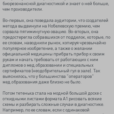
биорезонансной диагностикой и знает о ней больше,
чем производители.
Во-первых, она поведала аудитории, что создателей
метода выдвинули на Нобелевскую премию, чем
сорвала пятиминутную овацию. Во-вторых, она
предостерегла собравшихся от подделок, которые, по
ее словам, наводнили рынок, копируя чрезвычайно
популярное изобретение, а также о желании
официальной медицины прибрать прибор к своим
рукам и начать требовать от работающих с ним
дипломов о мед.образовании и специальных
сертификатов (неодобрительный гул в зале). Так
выяснилось, что у большинства "операторов"
мед.образования даже близко не было.
Потом тетенька стала на модной большой доске с
откидными листами формата А1 рисовать всякие
схемы и разбирать сложные случаи в диагностике.
Например, по ее словам, если с одинаковой