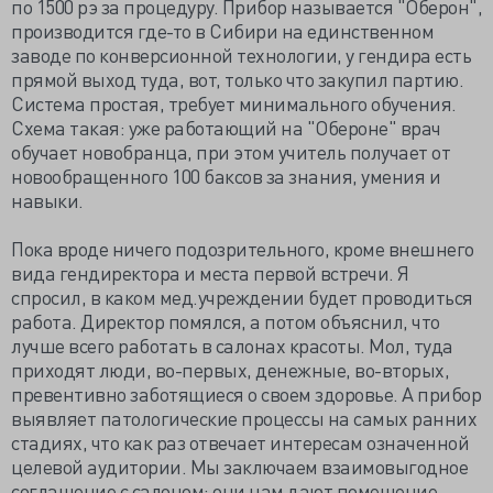
по 1500 рэ за процедуру. Прибор называется "Оберон",
производится где-то в Сибири на единственном
заводе по конверсионной технологии, у гендира есть
прямой выход туда, вот, только что закупил партию.
Система простая, требует минимального обучения.
Схема такая: уже работающий на "Обероне" врач
обучает новобранца, при этом учитель получает от
новообращенного 100 баксов за знания, умения и
навыки.
Пока вроде ничего подозрительного, кроме внешнего
вида гендиректора и места первой встречи. Я
спросил, в каком мед.учреждении будет проводиться
работа. Директор помялся, а потом объяснил, что
лучше всего работать в салонах красоты. Мол, туда
приходят люди, во-первых, денежные, во-вторых,
превентивно заботящиеся о своем здоровье. А прибор
выявляет патологические процессы на самых ранних
стадиях, что как раз отвечает интересам означенной
целевой аудитории. Мы заключаем взаимовыгодное
соглашение с салоном: они нам дают помещение,