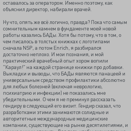
оставалось за оператором. Именно поэтому, как
объяснил директор, набирали врачей.
Ну что, опять же всё логично, правда? Пока что самым
сомнительным камнем в фундаменте моей новой
работы казались БАДы. Хотя бы потому, что в том, о
чем писалось в толстых книжках с логотипами
сначала NSP, а потом Enrich, я разбирался
достаточно неплохо. И мои познания, и мой
практический врачебный опыт хором вопили
"Караул!" на каждой странице книжки про добавки.
Выкладки и выводы, что БАДы являются панацеей и
универсальным средством профилактики абсолютно
для любых болезней (включая неврологию,
психиатрию и инфекции) не показались мне
убедительными. О чем я не преминул рассказать
гендиру в следующий его визит. Гендир сказал, что
разработками этими занимаются солидные и
авторитетные международные медицинские
компании, существующие на рынке десятилетиями, и