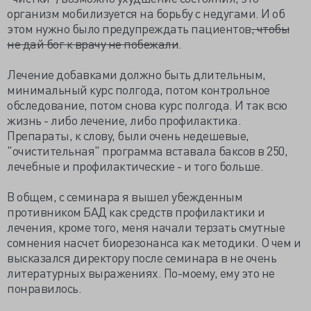
организм мобилизуется на борьбу с недугами. И об
этом нужно было предупреждать пациентов
, чтобы
не дай бог к врачу не побежали
.
Лечение добавками должно быть длительным,
минимальный курс полгода, потом контрольное
обследование, потом снова курс полгода. И так всю
жизнь - либо лечение, либо профилактика.
Препараты, к слову, были очень недешевые,
"очистительная" программа вставала баксов в 250,
лечебные и профилактические - и того больше.
В общем, с семинара я вышел убежденным
противником БАД как средств профилактики и
лечения, кроме того, меня начали терзать смутные
сомнения насчет биорезонанса как методики. О чем и
высказался директору после семинара в не очень
литературных выражениях. По-моему, ему это не
понравилось.