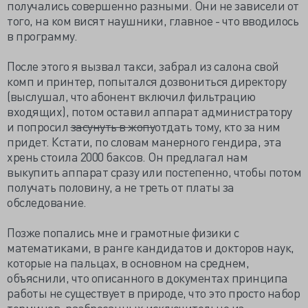
получались совершенно разными. Они не зависели от
того, на ком висят наушники, главное - что вводилось
в программу.
После этого я вызвал такси, забрал из салона свой
комп и принтер, попытался дозвониться директору
(выслушал, что абонент включил фильтрацию
входящих), потом оставил аппарат администратору
и попросил
засунуть в жопу
отдать тому, кто за ним
придет. Кстати, по словам манерного гендира, эта
хрень стоила 2000 баксов. Он предлагал нам
выкупить аппарат сразу или постепенно, чтобы потом
получать половину, а не треть от платы за
обследование.
Позже попались мне и грамотные физики с
математиками, в ранге кандидатов и докторов наук,
которые на пальцах, в основном на среднем,
объяснили, что описанного в документах принципа
работы не существует в природе, что это просто набор
терминов, разбросанных исключительно из