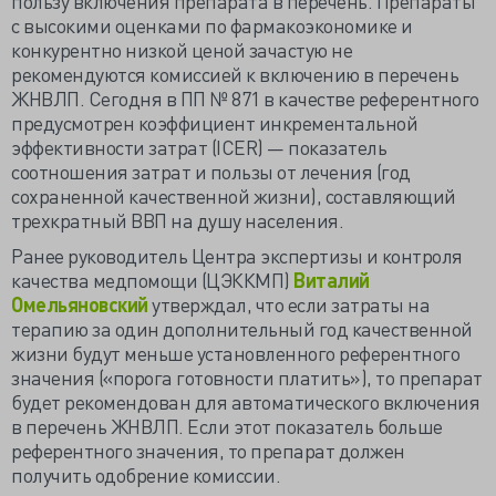
пользу включения препарата в перечень. Препараты
с высокими оценками по фармакоэкономике и
конкурентно низкой ценой зачастую не
рекомендуются комиссией к включению в перечень
ЖНВЛП. Сегодня в ПП № 871 в качестве референтного
предусмотрен коэффициент инкрементальной
эффективности затрат (ICER) — показатель
соотношения затрат и пользы от лечения (год
сохраненной качественной жизни), составляющий
трехкратный ВВП на душу населения.
Ранее руководитель Центра экспертизы и контроля
качества медпомощи (ЦЭККМП)
Виталий
Омельяновский
утверждал, что если затраты на
терапию за один дополнительный год качественной
жизни будут меньше установленного референтного
значения («порога готовности платить»), то препарат
будет рекомендован для автоматического включения
в перечень ЖНВЛП. Если этот показатель больше
референтного значения, то препарат должен
получить одобрение комиссии.