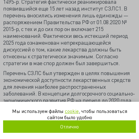
1495-р. Стратегия фактически реанимировала
появившийся еще 15 лет назад институт СЗЛС1. В
перечень вносились изменения лишь единожды —
распоряжением Правительства РФ от 01.08.2020 №
2015-р, с тех и до сих пор он включает 215
наименований. Фактически весь истекший период
2025 года ознаменован непрекращающейся
дискуссией о том, какие лекарства должны быть
отнесены к стратегически значимым. Согласно
стратегии в мае спор должен был завершиться.
Перечень СЗЛС был утвержден в целях повышения
экономической доступности лекарственных средств
для лечения наиболее распространенных
заболеваний. В концепции долгосрочного социально-
экономического развития РФ на период до 2020 года
отмечается необходимость обеспечения полного
Мы используем файлы
cookie
, чтобы пользоваться
цикла производства на территории РФ стратегически
сайтом было удобно
необходимых лекарственных средств.
Отлично
В развитие данных установлений был принят ряд
актов, в том числе Указ Президента РФ от 07.05.2012 №