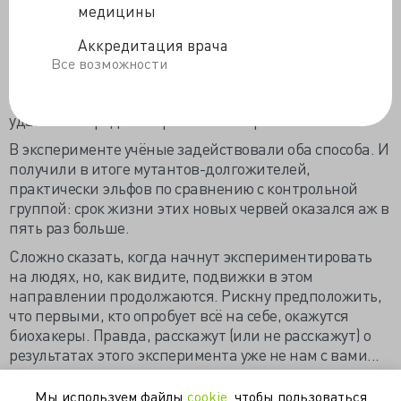
постройку и работу инсулиновых рецепторов IGF-1 —
медицины
и это увеличивало срок жизни червяка (2-3 недели в
норме) вдвое. В другом работали с рибосомной s6
Аккредитация врача
киназой — есть в клетке такая молекула, отвечающая
Все возможности
за... ну хорошо, пусть будет специфический ответ
клетки на специфически внешний стимул; в итоге
удавалось продлить срок жизни червяка на 30%.
В эксперименте учёные задействовали оба способа. И
получили в итоге мутантов-долгожителей,
практически эльфов по сравнению с контрольной
группой: срок жизни этих новых червей оказался аж в
пять раз больше.
Сложно сказать, когда начнут экспериментировать
на людях, но, как видите, подвижки в этом
направлении продолжаются. Рискну предположить,
что первыми, кто опробует всё на себе, окажутся
биохакеры. Правда, расскажут (или не расскажут) о
результатах этого эксперимента уже не нам с вами...
https://dpmmax.livejournal.com/963849.html
Мы используем файлы
cookie
, чтобы пользоваться