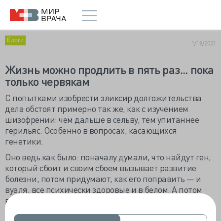
Блоги
1/18/2021
Жизнь можно продлить в пять раз... пока
только червякам
С попытками изобрести эликсир долгожительства
дела обстоят примерно так же, как с изучением
шизофрении: чем дальше в сельву, тем упитаннее
герильяс. Особенно в вопросах, касающихся
генетики.
Оно ведь как было: поначалу думали, что найдут ген,
который сбоит и своим сбоем вызывает развитие
болезни, потом придумают, как его поправить — и
вуаля, все психически здоровые и в белом. А потом
выяснилось, что ген не один, да и болезнь не одна, а
несколько схожих по принципам развития и