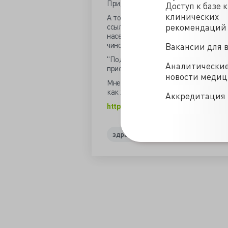
Придумать, куда в этих "О.письмах" 
Доступ к базе 
клинических
А то запах пока, как от обычных вб
рекомендаций
ссылки на невнятно-"московское" дел
населения". Рабочему классу "в нику
чиновникам.
Вакансии для 
"Подписывали ли вы последнее время
Аналитически
приеме на работу.
новости меди
Мне не жалко. Я подписывала, подпи
как же это напоминает очередной вбро
Аккредитация 
https://valkiriarf.livejournal.com/1
здравоохранение
неврология
/blogs/zhesuy_pro_otkrytye_pisma-23-09-2019